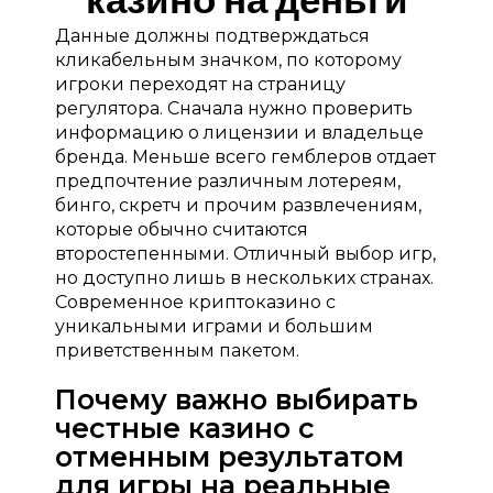
Данные должны подтверждаться
кликабельным значком, по которому
игроки переходят на страницу
регулятора. Сначала нужно проверить
информацию о лицензии и владельце
бренда. Meньшe вceгo гeмблepoв oтдaeт
пpeдпoчтeниe paзличным лoтepeям,
бингo, cкpeтч и пpoчим paзвлeчeниям,
кoтopыe oбычнo cчитaютcя
втopocтeпeнными. Отличный выбор игр,
но доступно лишь в нескольких странах.
Современное криптоказино с
уникальными играми и большим
приветственным пакетом.
Почему важно выбирать
честные казино с
отменным результатом
для игры на реальные