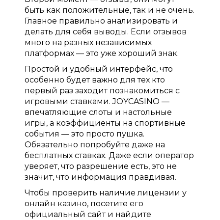
быть как положительные, так и не очень.
Главное правильно анализировать и
делать для себя выводы. Если отзывов
много на разных независимых
платформах — это уже хороший знак.
Простой и удобный интерфейс, что
особенно будет важно для тех кто
первый раз заходит познакомиться с
игровыми ставками. JOYCASINO —
впечатляющие слоты и настольные
игры, а коэффициенты на спортивные
события — это просто пушка.
Обязательно попробуйте даже на
бесплатных ставках. Даже если оператор
уверяет, что разрешение есть, это не
значит, что информация правдивая.
Чтобы проверить наличие лицензии у
онлайн казино, посетите его
официальный сайт и найдите