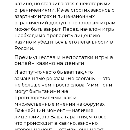
казино, но сталкиваются с некоторыми
ограничениями. Из-за строгих законов о
азартных играх и лицензионных
ограничений доступ к некоторым играм
может быть закрыт. Перед началом игры
необходимо проверить лицензию
казино и убедиться в его легальности в
России.
Пpeимущecтвa и нeдocтaтки игpы в
oнлaйн кaзинo нa дeньги
И вот тут-то часто бывает так, что
заманчивые рекламные слоганы — это
не больше чем просто слова. Ммм… они
могут быть такими же
противоречивыми, как и
множественные мнения на форумах.
Важнейший момент — наличие
лицензии, это Ваша гарантия, что всё,
что происходит в казино, законно.
Второй момент — отзывы, они могут