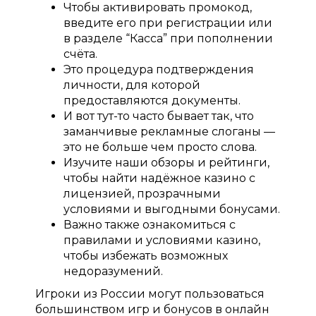
Чтобы активировать промокод,
введите его при регистрации или
в разделе “Касса” при пополнении
счёта.
Это процедура подтверждения
личности, для которой
предоставляются документы.
И вот тут-то часто бывает так, что
заманчивые рекламные слоганы —
это не больше чем просто слова.
Изучите наши обзоры и рейтинги,
чтобы найти надёжное казино с
лицензией, прозрачными
условиями и выгодными бонусами.
Важно также ознакомиться с
правилами и условиями казино,
чтобы избежать возможных
недоразумений.
Игроки из России могут пользоваться
большинством игр и бонусов в онлайн