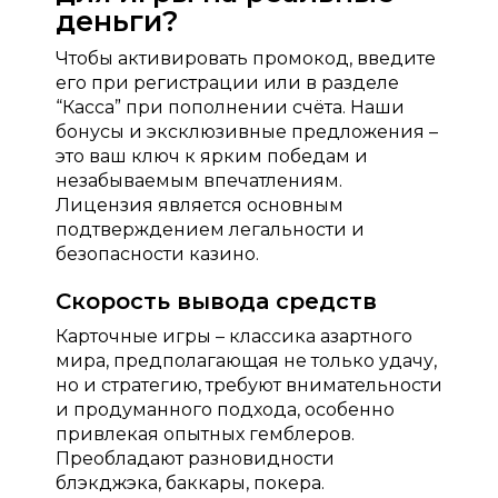
деньги?
Чтобы активировать промокод, введите
его при регистрации или в разделе
“Касса” при пополнении счёта. Наши
бонусы и эксклюзивные предложения –
это ваш ключ к ярким победам и
незабываемым впечатлениям.
Лицензия является основным
подтверждением легальности и
безопасности казино.
Скорость вывода средств
Карточные игры – классика азартного
мира, предполагающая не только удачу,
но и стратегию, требуют внимательности
и продуманного подхода, особенно
привлекая опытных гемблеров.
Преобладают разновидности
блэкджэка, баккары, покера.