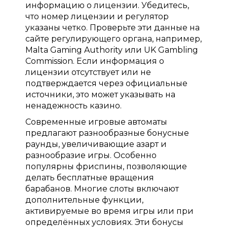
информацию о лицензии. Убедитесь,
что номер лицензии и регулятор
указаны четко. Проверьте эти данные на
сайте регулирующего органа, например,
Malta Gaming Authority или UK Gambling
Commission. Если информация о
лицензии отсутствует или не
подтверждается через официальные
источники, это может указывать на
ненадежность казино.
Современные игровые автоматы
предлагают разнообразные бонусные
раунды, увеличивающие азарт и
разнообразие игры. Особенно
популярны фриспины, позволяющие
делать бесплатные вращения
барабанов. Многие слоты включают
дополнительные функции,
активируемые во время игры или при
определённых условиях. Эти бонусы