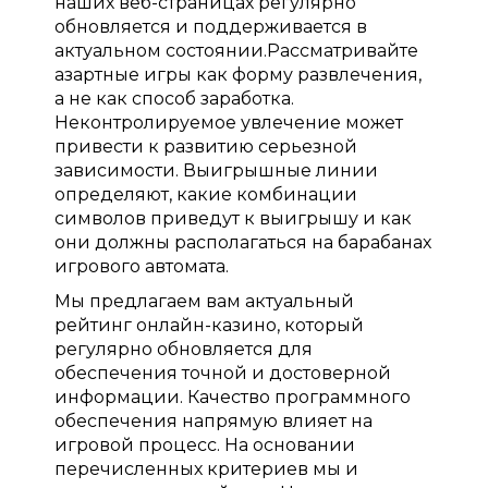
наших веб-страницах регулярно
обновляется и поддерживается в
актуальном состоянии.Рассматривайте
азартные игры как форму развлечения,
а не как способ заработка.
Неконтролируемое увлечение может
привести к развитию серьезной
зависимости. Выигрышные линии
определяют, какие комбинации
символов приведут к выигрышу и как
они должны располагаться на барабанах
игрового автомата.
Мы предлагаем вам актуальный
рейтинг онлайн-казино, который
регулярно обновляется для
обеспечения точной и достоверной
информации. Качество программного
обеспечения напрямую влияет на
игровой процесс. На основании
перечисленных критериев мы и