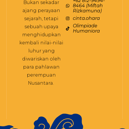
+62 812-9494-
Bukan sekadar
8464 (Miftah
ajang perayaan
Rizkamuna)
cinta.ohara
sejarah, tetapi
Olimpiade
sebuah upaya
Humaniora
menghidupkan
kembali nilai-nilai
luhur yang
diwariskan oleh
para pahlawan
perempuan
Nusantara.