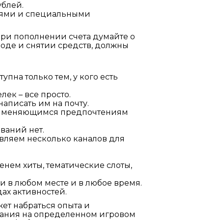
ублей.
циями и специальными
При пополнении счета думайте о
воде и снятии средств, должны
пна только тем, у кого есть
ек – все просто.
аписать им на почту.
 к меняющимся предпочтениям
ваний нет.
вляем несколько каналов для
енем хиты, тематические слоты,
 в любом месте и в любое время.
ах активностей.
ет набраться опыта и
ивания на определенном игровом