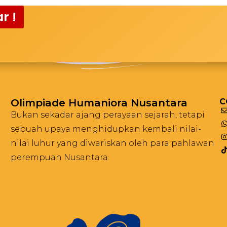
r !
Olimpiade Humaniora Nusantara
C
Bukan sekadar ajang perayaan sejarah, tetapi
sebuah upaya menghidupkan kembali nilai-
nilai luhur yang diwariskan oleh para pahlawan
perempuan Nusantara.