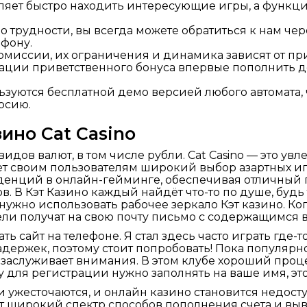
ляет быстро находить интересующие игры, а функц
о трудности, вы всегда можете обратиться к нам чере
ефону.
омиссии, их ограничения и динамика зависят от пр
ации приветственного бонуса впервые пополнить д
зуются бесплатной демо версией любого автомата, ч
рсию.
ино Cat Casino
видов валют, в том числе рубли. Cat Casino — это у
ет своим пользователям широкий выбор азартных и
нденций в онлайн-гейминге, обеспечивая отличный 
 В Кэт Казино каждый найдёт что-то по душе, будь 
нужно использовать рабочее зеркало Кэт казино. Ко
ели получат на свою почту письмо с содержащимся 
ь сайт на телефоне. Я стал здесь часто играть где-т
адержек, поэтому стоит попробовать! Пока популярн
о заслуживает внимания. В этом клубе хороший проц
у для регистрации нужно заполнять на ваше имя, эт
ужесточаются, и онлайн казино становится недоступ
ет широкий спектр способов пополнения счета и в