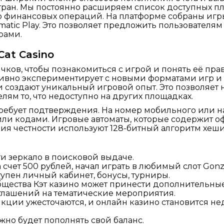
тран. Мы постоянно расширяем список доступных пл
 финансовых операций. На платформе собраны игры
matic Play. Это позволяет предложить пользователям
рами.
at Casino
чков, чтобы познакомиться с игрой и понять её прав
ктивно экспериментирует с новыми форматами игр 
создают уникальный игровой опыт. Это позволяет н
лям то, что недоступно на других площадках.
требует подтверждения. На номер мобильного или н
ли кодами. Игровые автоматы, которые содержит о
ния честности используют 128-битный алгоритм хеш
ти зеркало в поисковой выдаче.
 счет 500 рублей, начал играть в любимый слот Gonzo
тупен личный кабинет, бонусы, турниры.
бщества Кэт казино может принести дополнительны
глашений на тематические мероприятия.
кции ужесточаются, и онлайн казино становится нед
жно будет пополнять свой баланс.