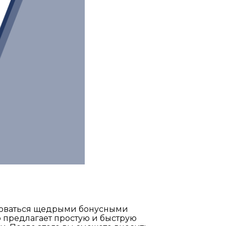
ьзоваться щедрыми бонусными
 предлагает простую и быструю