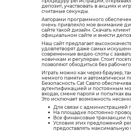
процедуру регистрации, открывающ
депозит, участвовать в акциях и иг
считаные секунды.
Авторами программного обеспечения
очень привлекло мое внимание диз
сайте такой дизайн. Скачать клие
официальном сайте и внести депоз
Наш сайт предлагает высококачест
удовлетворят даже самых искушенн
современные видео-слоты с захват
новичкам и регулярам. Стоит посет
позволяют обходиться без рабочего
Играть можно как через браузер, т
немного памяти и автоматически п
Безопасность Cat Casino обеспечи
аутентификацией и постоянным мо
входах, смене пароля и попытках в
Это исключает возможность несанк
Для связи с администрацией 
На площадке постоянно прово
Все финансовые транзакции пр
Условия этих предложений рег
предоставлять максимальную 