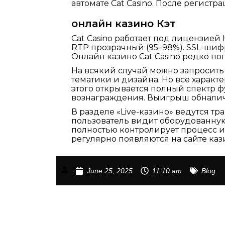
автомате Cat Casino. После регистр
онлайн казино Кэт
Cat Casino работает под лицензией
RTP прозрачный (95–98%). SSL-ши
Онлайн казино Сat Сasino редко по
На всякий случай можно запросить 
тематики и дизайна. Но все характ
этого открывается полный спектр 
вознаграждения. Выигрыш обналичив
В разделе «Live-казино» ведутся тр
пользователь видит оборудованную
полностью контролирует процесс и
регулярно появляются на сайте ка
June 25, 2025
11:10 am
Blog