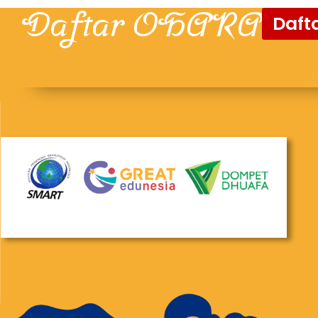
Daftar OHARA
Dafta