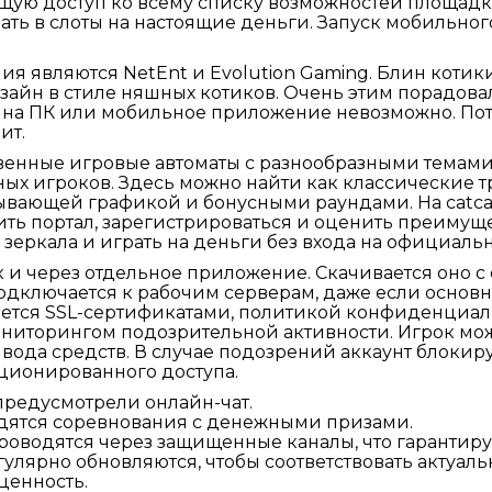
ую доступ ко всему списку возможностей площадки
рать в слоты на настоящие деньги. Запуск мобильног
 являются NetEnt и Evolution Gaming. Блин котики
айн в стиле няшных котиков. Очень этим порадовало
нт на ПК или мобильное приложение невозможно. Пот
ит.
венные игровые автоматы с разнообразными темам
ых игроков. Здесь можно найти как классические тр
ывающей графикой и бонусными раундами. На catcas
ить портал, зарегистрироваться и оценить преимущ
 зеркала и играть на деньги без входа на официальн
ак и через отдельное приложение. Скачивается оно с
одключается к рабочим серверам, даже если основн
вается SSL-сертификатами, политикой конфиденциал
ниторингом подозрительной активности. Игрок мож
ывода средств. В случае подозрений аккаунт блоки
ционированного доступа.
предусмотрели онлайн-чат.
дятся соревнования с денежными призами.
оводятся через защищенные каналы, что гарантируе
улярно обновляются, чтобы соответствовать актуа
ценность.