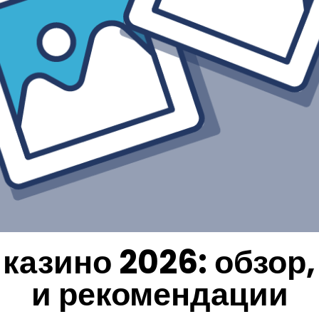
-казино 2026: обзор
и рекомендации