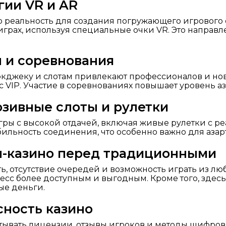
гии VR и AR
 реальность для создания погружающего игрового оп
играх, используя специальные очки VR. Это направл
ы и соревнования
лэкджеку и слотам привлекают профессионалов и н
 VIP. Участие в соревнованиях повышает уровень аз
юзивные слоты и рулетки
ры с высокой отдачей, включая живые рулетки с р
бильность соединения, что особенно важно для азар
-казино перед традиционными
ь, отсутствие очередей и возможность играть из л
сс более доступным и выгодным. Кроме того, здес
ые деньги.
сность казино
тывать лицензии, отзывы игроков и методы шифров