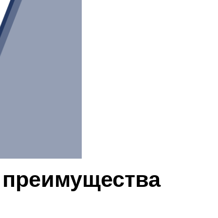
, преимущества