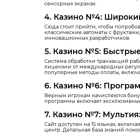
сенсорных экранах.
4. Казино №4: Широки
Сюда стоит прийти, чтобы попробов
классические автоматы с фруктами,
инновационных разработчиков.
5. Казино №5: Быстры
Система обработки транзакций раб
лицензии от международных регул
популярные методы оплаты, включ
6. Казино №6: Програ
Верным игрокам начисляются бону
программы включает эксклюзивные
7. Казино №7: Мульти
Сайт доступен на 15 языках, включа
центр. Детальная база знаний помо