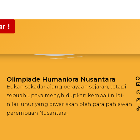
r !
Olimpiade Humaniora Nusantara
C
Bukan sekadar ajang perayaan sejarah, tetapi
sebuah upaya menghidupkan kembali nilai-
nilai luhur yang diwariskan oleh para pahlawan
perempuan Nusantara.