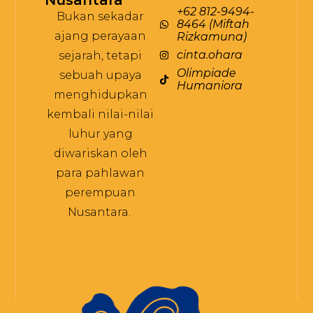
+62 812-9494-
Bukan sekadar
8464 (Miftah
ajang perayaan
Rizkamuna)
cinta.ohara
sejarah, tetapi
Olimpiade
sebuah upaya
Humaniora
menghidupkan
kembali nilai-nilai
luhur yang
diwariskan oleh
para pahlawan
perempuan
Nusantara.