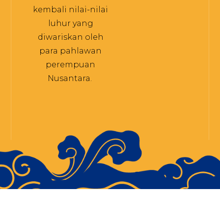
kembali nilai-nilai
luhur yang
diwariskan oleh
para pahlawan
perempuan
Nusantara.