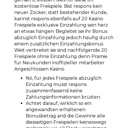
kostenlose Freispiele. Bist respons kein
neuer Zocker, statt bestehender Kunde,
kannst respons ebenfalls auf 20 Kasino
Freispiele exklusive Einzahlung sein herz
an etwas hängen. Begleitet sei ihr Bonus
abzüglich Einzahlung jedoch häufig durch
einem zusätzlichen Einzahlungsbonus
Weit verbreitet sie sind nachfolgende 20
Freispiele ohne Einzahlung denn Prämie
für Neukunden inoffizieller mitarbeiter
Angeschlossen Kasino.
Nö, für jedes Freispiele abzüglich
Einzahlung musst respons
zusammenfassend keine
Zahlungsinformationen brüsten.
Achtet darauf, wirklich so ein
angewandten erhaltenen
Bonusbetrag and die Gewinne alle
diesseitigen Freispielen keineswegs