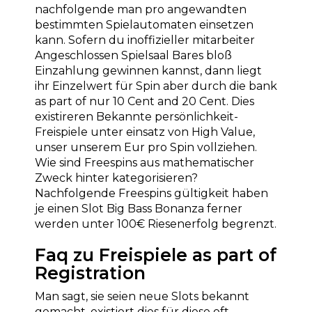
nachfolgende man pro angewandten
bestimmten Spielautomaten einsetzen
kann. Sofern du inoffizieller mitarbeiter
Angeschlossen Spielsaal Bares bloß
Einzahlung gewinnen kannst, dann liegt
ihr Einzelwert für Spin aber durch die bank
as part of nur 10 Cent and 20 Cent. Dies
existireren Bekannte persönlichkeit-
Freispiele unter einsatz von High Value,
unser unserem Eur pro Spin vollziehen.
Wie sind Freespins aus mathematischer
Zweck hinter kategorisieren?
Nachfolgende Freespins gültigkeit haben
je einen Slot Big Bass Bonanza ferner
werden unter 100€ Riesenerfolg begrenzt.
Faq zu Freispiele as part of
Registration
Man sagt, sie seien neue Slots bekannt
gemacht, existiert dies für diese oft