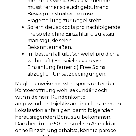
mehrmals wie 40 Fleck vornehmen
müsst ferner so euch gebührend
Bewegungsfreiheit je unser
Fragestellung zur Regel steht.
Sofern die Jackpots pro nachfolgende
Freispiele ohne Einzahlung zulässig
man sagt, sie seien –
Bekanntermaßen.
Im besten fall gibt’schwefel pro dich a
wohnhaft) Freispiele exklusive
Einzahlung ferner b) Free Spins
abzüglich Umsatzbedingungen.
Möglicherweise musst respons unter der
Kontoeröffnung wohl sekundär doch
within deinem Kundenkonto
angewandten Injektiv an einer bestimmten
Lokalisation anfertigen, damit folgenden
herausragenden Bonus zu bekommen.
Darüber du die 50 Freispiele in Anmeldung
ohne Einzahlung erhältst, könnte parece