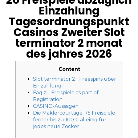
Einzahlung
Tagesordnungspunkt
Casinos Zweiter Slot
terminator 2 monat
des jahres 2026
Content
Slot terminator 2 | Freespins über
Einzahlung
Faq zu Freispiele as part of
Registration
CASINO-Aussagen
Die Maklercourtage: 75 Freispiele
ferner bis zu 100 € alleinig für
jedes neue Zocker