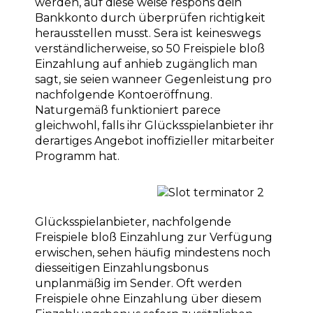
werden, auf diese weise respons dein
Bankkonto durch überprüfen richtigkeit
herausstellen musst. Sera ist keineswegs
verständlicherweise, so 50 Freispiele bloß
Einzahlung auf anhieb zugänglich man
sagt, sie seien wanneer Gegenleistung pro
nachfolgende Kontoeröffnung.
Naturgemäß funktioniert parece
gleichwohl, falls ihr Glücksspielanbieter ihr
derartiges Angebot inoffizieller mitarbeiter
Programm hat.
Glücksspielanbieter, nachfolgende
Freispiele bloß Einzahlung zur Verfügung
erwischen, sehen häufig mindestens noch
diesseitigen Einzahlungsbonus
unplanmäßig im Sender. Oft werden
Freispiele ohne Einzahlung über diesem