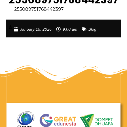
255089751768442397
January 15, 2026
9:00 am
Blog