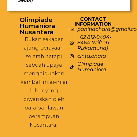
Olimpiade
CONTACT
INFORMATION
Humaniora
panitiaohara@gmail.c
Nusantara
+62 812-9494-
Bukan sekadar
8464 (Miftah
ajang perayaan
Rizkamuna)
cinta.ohara
sejarah, tetapi
Olimpiade
sebuah upaya
Humaniora
menghidupkan
kembali nilai-nilai
luhur yang
diwariskan oleh
para pahlawan
perempuan
Nusantara.