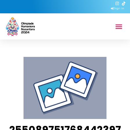
Sign in
255089751768442397