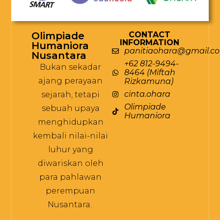
Olimpiade
CONTACT
INFORMATION
Humaniora
panitiaohara@gmail.c
Nusantara
+62 812-9494-
Bukan sekadar
8464 (Miftah
ajang perayaan
Rizkamuna)
cinta.ohara
sejarah, tetapi
Olimpiade
sebuah upaya
Humaniora
menghidupkan
kembali nilai-nilai
luhur yang
diwariskan oleh
para pahlawan
perempuan
Nusantara.