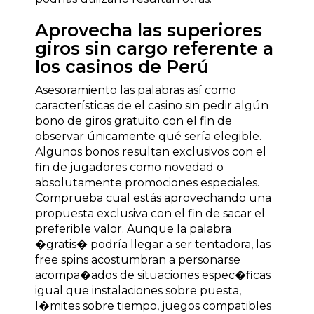
Aprovecha las superiores
giros sin cargo referente a
los casinos de Perú
Asesoramiento las palabras así­ como
características de el casino sin pedir algún
bono de giros gratuito con el fin de
observar únicamente qué serí­a elegible.
Algunos bonos resultan exclusivos con el
fin de jugadores como novedad o
absolutamente promociones especiales.
Comprueba cual estás aprovechando una
propuesta exclusiva con el fin de sacar el
preferible valor. Aunque la palabra
�gratis� podrí­a llegar a ser tentadora, las
free spins acostumbran a personarse
acompa�ados de situaciones espec�ficas
igual que instalaciones sobre puesta,
l�mites sobre tiempo, juegos compatibles