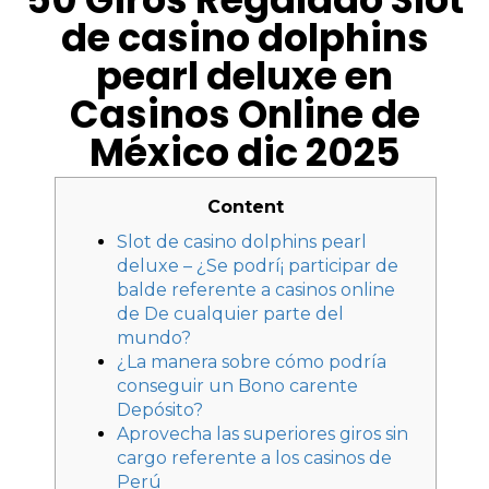
de casino dolphins
pearl deluxe en
Casinos Online de
México dic 2025
Content
Slot de casino dolphins pearl
deluxe – ¿Se podrí¡ participar de
balde referente a casinos online
de De cualquier parte del
mundo?
¿La manera sobre cómo podría
conseguir un Bono carente
Depósito?
Aprovecha las superiores giros sin
cargo referente a los casinos de
Perú