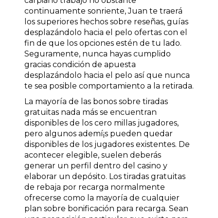
carpiano trabajo no obstante
continuamente sonriente, Juan te traerá
los superiores hechos sobre reseñas, guías
desplazándolo hacia el pelo ofertas con el
fin de que los opciones estén de tu lado.
Seguramente, nunca hayas cumplido
gracias condición de apuesta
desplazándolo hacia el pelo así que nunca
te sea posible comportamiento a la retirada.
La mayoría de las bonos sobre tiradas
gratuitas nada más se encuentran
disponibles de los cero millas jugadores,
pero algunos ademí¡s pueden quedar
disponibles de los jugadores existentes. De
acontecer elegible, suelen deberás
generar un perfil dentro del casino y
elaborar un depósito. Los tiradas gratuitas
de rebaja por recarga normalmente
ofrecerse como la mayoría de cualquier
plan sobre bonificación para recarga. Sean