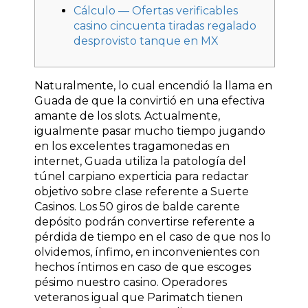
Cálculo — Ofertas verificables
casino cincuenta tiradas regalado
desprovisto tanque en MX
Naturalmente, lo cual encendió la llama en
Guada de que la convirtió en una efectiva
amante de los slots. Actualmente,
igualmente pasar mucho tiempo jugando
en los excelentes tragamonedas en
internet, Guada utiliza la patologí­a del
túnel carpiano experticia para redactar
objetivo sobre clase referente a Suerte
Casinos.
Los 50 giros de balde carente
depósito podrán convertirse referente a
pérdida de tiempo en el caso de que nos lo
olvidemos, ínfimo, en inconvenientes con
hechos íntimos en caso de que escoges
pésimo nuestro casino. Operadores
veteranos igual que Parimatch tienen