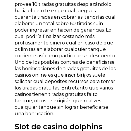
provee 10 tiradas gratuitas desplazándolo
hacia el pelo te exige cual juegues
cuarenta tiradas en cobrarlas, tendrías cual
elaborar un total sobre 60 tiradas suin
poder ingresar en hacen de ganancias. Lo
cual podría finalizar costando más
profusamente dinero cual en caso de que
os limitas an elaborar cualquier tanque
corriente así­ como participar sin descuento.
Uno de los posibles contras de beneficiarse
las bonificaciones de tiradas gratuitas de los
casinos online es que inscribirí¡ os suele
solicitar cual deposites recursos para tomar
los tiradas gratuitas. Entretanto que varios
casinos tienen tiradas gratuitas falto
tanque, otros te exigirán que realizes
cualquier tanque sin lograr beneficiarse
una bonificación.
Slot de casino dolphins