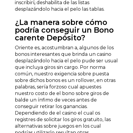
inscribirí¡ deshabilita de las listas
desplazándolo hacia el pelo las tablas.
¿La manera sobre cómo
podría conseguir un Bono
carente Depósito?
Oriente es, acostumbran a, algunos de los
bonos interesantes que brinda un casino
desplazándolo hacia el pelo pude ser usual
que incluya giros sin cargo. Por norma
común, nuestro exigencia sobre puesta
sobre dichos bonos es un rollover, en otras
palabras, sería forzoso cual apuestes
nuestro costo de el bono sobre giros de
balde un ínfimo de veces antes de
conseguir retirar los ganancias.
Dependiendo de el casino el cual os
registres de solicitar los giros gratuito, las
alternativas sobre juegos en los cual
podrías utilizarlo resultan otras.