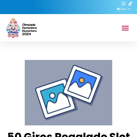
Sign in
50 Giros Regalado Slot