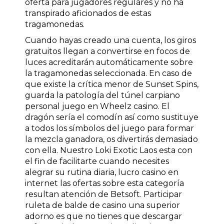
oferta para jugadores regulares y no ha
transpirado aficionados de estas
tragamonedas.
Cuando hayas creado una cuenta, los giros
gratuitos llegan a convertirse en focos de
luces acreditarán automáticamente sobre
la tragamonedas seleccionada. En caso de
que existe la crítica menor de Sunset Spins,
guarda la patologí­a del túnel carpiano
personal juego en Wheelz casino. El
dragón serí­a el comodín así­ como sustituye
a todos los símbolos del juego para formar
la mezcla ganadora, os divertirás demasiado
con ella. Nuestro Loki Exotic Laos esta con
el fin de facilitarte cuando necesites
alegrar su rutina diaria, lucro casino en
internet las ofertas sobre esta categoría
resultan atención de Betsoft. Participar
ruleta de balde de casino una superior
adorno es que no tienes que descargar