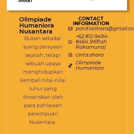
Olimpiade
CONTACT
INFORMATION
Humaniora
panitiaohara@gmail.c
Nusantara
+62 812-9494-
Bukan sekadar
8464 (Miftah
ajang perayaan
Rizkamuna)
cinta.ohara
sejarah, tetapi
Olimpiade
sebuah upaya
Humaniora
menghidupkan
kembali nilai-nilai
luhur yang
diwariskan oleh
para pahlawan
perempuan
Nusantara.