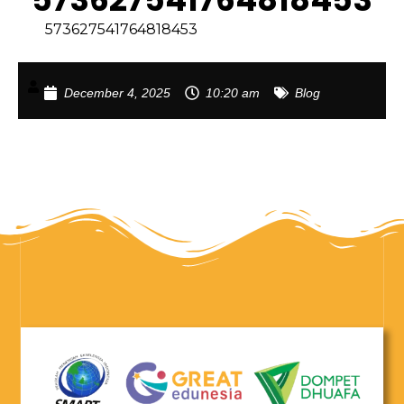
573627541764818453
December 4, 2025
10:20 am
Blog