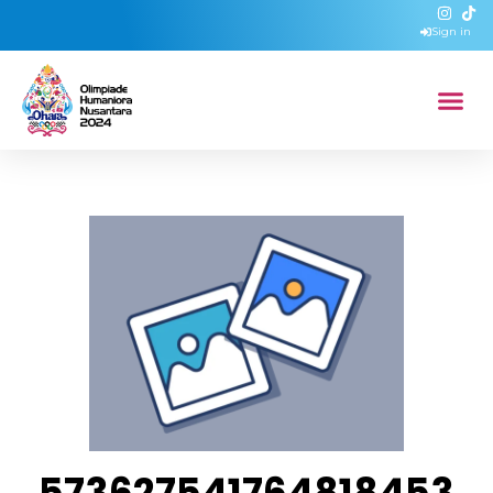
Sign in
573627541764818453