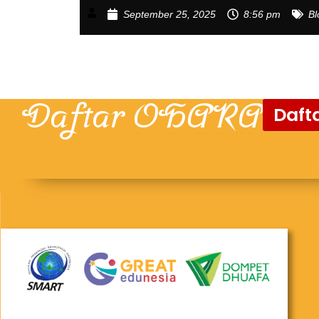
September 25, 2025
8:56 pm
Bl
Daftar OHARA
Dafta