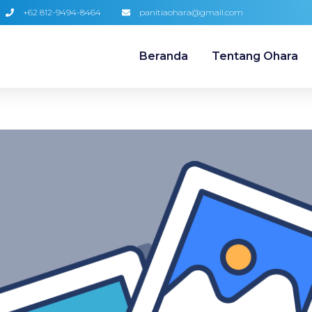
+62 812-9494-8464
panitiaohara@gmail.com
Beranda
Tentang Ohara