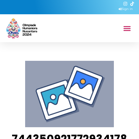
Sign in
744350921772934178