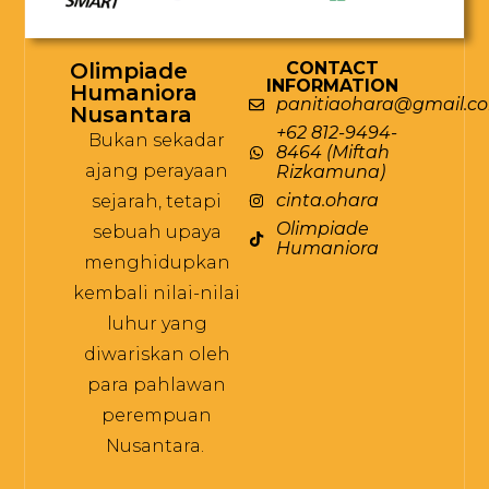
Olimpiade
CONTACT
INFORMATION
Humaniora
panitiaohara@gmail.c
Nusantara
+62 812-9494-
Bukan sekadar
8464 (Miftah
ajang perayaan
Rizkamuna)
cinta.ohara
sejarah, tetapi
Olimpiade
sebuah upaya
Humaniora
menghidupkan
kembali nilai-nilai
luhur yang
diwariskan oleh
para pahlawan
perempuan
Nusantara.