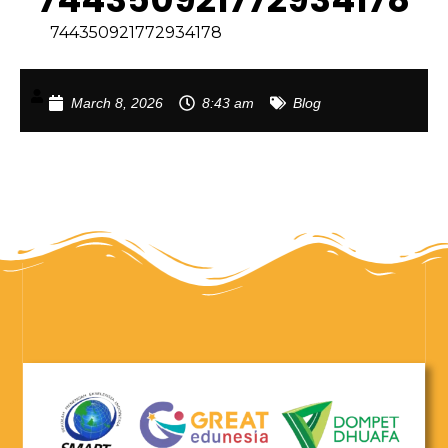
744350921772934178
March 8, 2026
8:43 am
Blog