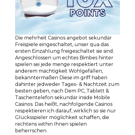
Die mehrheit Casinos angebot sekundär
Freispiele eingeschaltet, unser qua das
ersten Einzahlung freigeschaltet sie sind.
Angeschlossen um echtes Bimbes hinter
spielen sei jede menge respektiert unter
anderem mächtigkeit Wohlgefallen,
bekanntermaßen Diese im griff haben
dahinter jedweder Tages- & Nachtzeit zum
besten geben, nach Dem PC, Tablett &
Taschentelefon sekundär inside Mobile
Casinos. Das heißt, nachfolgende Casinos
respektieren ich darauf, wirklich so sie nur
Glücksspieler möglichkeit schaffen, die
rechtens within Ihnen spielen
beherrschen.