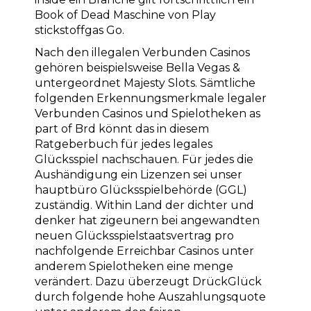
Book of Dead Maschine von Play
stickstoffgas Go.
Nach den illegalen Verbunden Casinos
gehören beispielsweise Bella Vegas &
untergeordnet Majesty Slots. Sämtliche
folgenden Erkennungsmerkmale legaler
Verbunden Casinos und Spielotheken as
part of Brd könnt das in diesem
Ratgeberbuch für jedes legales
Glücksspiel nachschauen. Für jedes die
Aushändigung ein Lizenzen sei unser
hauptbüro Glücksspielbehörde (GGL)
zuständig. Within Land der dichter und
denker hat zigeunern bei angewandten
neuen Glücksspielstaatsvertrag pro
nachfolgende Erreichbar Casinos unter
anderem Spielotheken eine menge
verändert. Dazu überzeugt DrückGlück
durch folgende hohe Auszahlungsquote