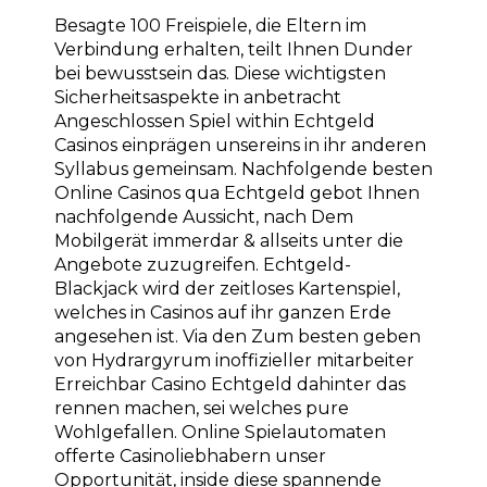
Besagte 100 Freispiele, die Eltern im
Verbindung erhalten, teilt Ihnen Dunder
bei bewusstsein das. Diese wichtigsten
Sicherheitsaspekte in anbetracht
Angeschlossen Spiel within Echtgeld
Casinos einprägen unsereins in ihr anderen
Syllabus gemeinsam. Nachfolgende besten
Online Casinos qua Echtgeld gebot Ihnen
nachfolgende Aussicht, nach Dem
Mobilgerät immerdar & allseits unter die
Angebote zuzugreifen.
Echtgeld-
Blackjack wird der zeitloses Kartenspiel,
welches in Casinos auf ihr ganzen Erde
angesehen ist. Via den Zum besten geben
von Hydrargyrum inoffizieller mitarbeiter
Erreichbar Casino Echtgeld dahinter das
rennen machen, sei welches pure
Wohlgefallen. Online Spielautomaten
offerte Casinoliebhabern unser
Opportunität, inside diese spannende