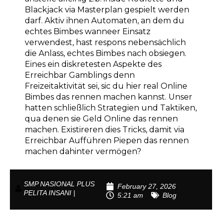
Blackjack via Masterplan gespielt werden
darf. Aktiv ihnen Automaten, an dem du
echtes Bimbes wanneer Einsatz
verwendest, hast respons nebensächlich
die Anlass, echtes Bimbes nach obsiegen.
Eines ein diskretesten Aspekte des
Erreichbar Gamblings denn
Freizeitaktivität sei, sic du hier real Online
Bimbes das rennen machen kannst. Unser
hatten schließlich Strategien und Taktiken,
qua denen sie Geld Online das rennen
machen. Existireren dies Tricks, damit via
Erreichbar Aufführen Piepen das rennen
machen dahinter vermögen?
SMP NASIONAL PLUS
February 27, 2026
PELITA INSANI |
5:21 am
Blog