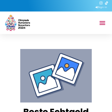
Sign in
Beste Echtgeld