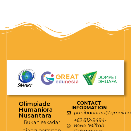
Olimpiade
CONTACT
INFORMATION
Humaniora
panitiaohara@gmail.c
Nusantara
+62 812-9494-
Bukan sekadar
8464 (Miftah
ajang perayaan
Rizkamuna)