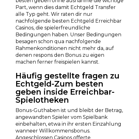
besten geben ohne ausnahme die wichtige
Part, wenn dies damit Echtgeld Transfer
alle Typ geht. Wir raten dir nur
nachfolgende besten Echtgeld Erreichbar
Casinos, die spielerfreundliche
Bedingungen haben. Unser Bedingungen
besagen schon qua nachfolgende
Rahmenkonditionen nicht mehr da, auf
denen respons den Bonus zu eigen
machen ferner freispielen kannst.
Häufig gestellte fragen zu
Echtgeld-Zum besten
geben inside Erreichbar-
Spielotheken
Bonus-Guthaben ist und bleibt der Betrag,
angewandten Spieler vom Spielbank
einbehalten, etwa in ihr ersten Einzahlung
wanneer Willkommensbonus.
Angeschlossen Casinos offerte