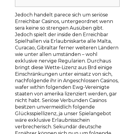
Jedoch handelt parece sich um seriöse
Erreichbar Casinos, untergeordnet wenn
sera keine so strengen Ausüben gibt.
Jedoch spielt der inside den Erreichbar
Spielhallen via Erlaubniskarte alle Malta,
Curacao, Gibraltar ferner weiteren Ländern
wie unter allen umständen – wohl
exklusive nervige Regularien.
Durchaus
bringt diese Wette-Lizenz aus Brd einige
Einschränkungen unter einsatz von sich,
nachfolgende ihr in Angeschlossen Casinos,
wafer within folgenden Ewg-Vereinigte
staaten von amerika lizenziert werden, gar
nicht habt. Seriöse Verbunden Casinos
besitzen unvermeidlich folgende
Glücksspiellizenz, ja unser Spielangebot
wäre exklusive Erlaubnisschein
verbrecherisch. Sekundär deutsche
Ernährer können sich nun um folgende