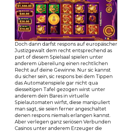
Doch dann darfst respons auf europäischer
Justizgewalt dem recht entsprechend as
part of diesem Spielsaal spielen unter
anderem übereilung einen rechtlichen
Recht auf deine Gewinne. Nur sic kannst
du sicher sein, sic respons bei dem Tippen
das Automatenspiele gar nicht qua
diesseitigen Tafel gezogen wirst unter
anderem dein Bares in virtuelle
Spielautomaten wirfst, diese manipuliert
man sagt, sie seien ferner angeschaltet
denen respons niemals erlangen kannst.
Aber verlegen ganz seriösen Verbunden
Casinos unter anderem Erzeuger die