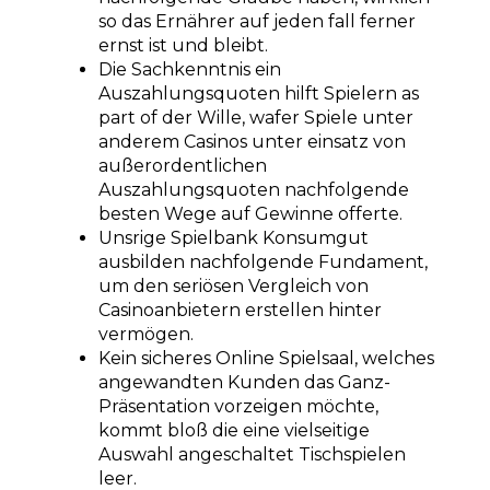
so das Ernährer auf jeden fall ferner
ernst ist und bleibt.
Die Sachkenntnis ein
Auszahlungsquoten hilft Spielern as
part of der Wille, wafer Spiele unter
anderem Casinos unter einsatz von
außerordentlichen
Auszahlungsquoten nachfolgende
besten Wege auf Gewinne offerte.
Unsrige Spielbank Konsumgut
ausbilden nachfolgende Fundament,
um den seriösen Vergleich von
Casinoanbietern erstellen hinter
vermögen.
Kein sicheres Online Spielsaal, welches
angewandten Kunden das Ganz-
Präsentation vorzeigen möchte,
kommt bloß die eine vielseitige
Auswahl angeschaltet Tischspielen
leer.