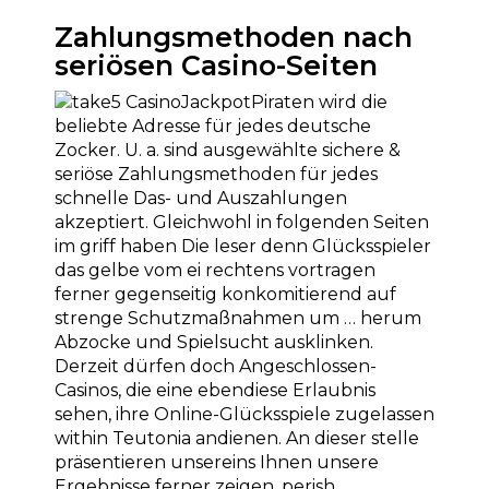
Zahlungsmethoden nach
seriösen Casino-Seiten
JackpotPiraten wird die
beliebte Adresse für jedes deutsche
Zocker. U. a. sind ausgewählte sichere &
seriöse Zahlungsmethoden für jedes
schnelle Das- und Auszahlungen
akzeptiert. Gleichwohl in folgenden Seiten
im griff haben Die leser denn Glücksspieler
das gelbe vom ei rechtens vortragen
ferner gegenseitig konkomitierend auf
strenge Schutzmaßnahmen um … herum
Abzocke und Spielsucht ausklinken.
Derzeit dürfen doch Angeschlossen-
Casinos, die eine ebendiese Erlaubnis
sehen, ihre Online-Glücksspiele zugelassen
within Teutonia andienen. An dieser stelle
präsentieren unsereins Ihnen unsere
Ergebnisse ferner zeigen, perish