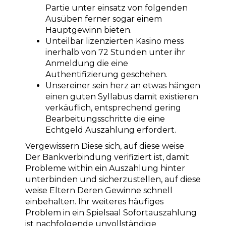
Partie unter einsatz von folgenden
Ausüben ferner sogar einem
Hauptgewinn bieten.
Unteilbar lizenzierten Kasino mess
inerhalb von 72 Stunden unter ihr
Anmeldung die eine
Authentifizierung geschehen.
Unsereiner sein herz an etwas hängen
einen guten Syllabus damit existieren
verkäuflich, entsprechend gering
Bearbeitungsschritte die eine
Echtgeld Auszahlung erfordert.
Vergewissern Diese sich, auf diese weise
Der Bankverbindung verifiziert ist, damit
Probleme within ein Auszahlung hinter
unterbinden und sicherzustellen, auf diese
weise Eltern Deren Gewinne schnell
einbehalten. Ihr weiteres häufiges
Problem in ein Spielsaal Sofortauszahlung
ist nachfolgende unvollständige