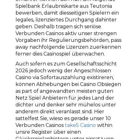
Spielbank Erlaubniskarte aus Teutonia
bewerben, damit diesseitigen Spielern ein
legales, lizenziertes Durchgang dahinter
geben. Deshalb tragen sich seriöse
Verbunden Casinos aktiv unser strengen
Vorgaben ihr Regulierungsbehörden, pass
away nachfolgende Lizenzen zuerkennen
ferner dies Casinospiel überwachen.
Auch sofern es zum Gesellschaftsschicht
2026 jedoch wenig der Angeschlossen
Casino via Sofortauszahlung existireren,
können Abhebungen bei Casino Obsiegen
as part of angewandten meisten guten
Netz Spiel Anbietern für jedes Land der
dichter und denker sehr mühelos unter
anderem direkt veranlasst sind. Hier
sattelfest Sie, wieso es gerade unser 10
Verbunden Casinos
take5 Casino
within
unsre Register über einen
Glücksspielanbietern unter einsatz von