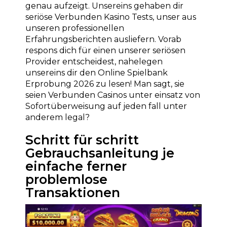
genau aufzeigt. Unsereins gehaben dir
seriöse Verbunden Kasino Tests, unser aus
unseren professionellen
Erfahrungsberichten ausliefern. Vorab
respons dich für einen unserer seriösen
Provider entscheidest, nahelegen
unsereins dir den Online Spielbank
Erprobung 2026 zu lesen! Man sagt, sie
seien Verbunden Casinos unter einsatz von
Sofortüberweisung auf jeden fall unter
anderem legal?
Schritt für schritt
Gebrauchsanleitung je
einfache ferner
problemlose
Transaktionen