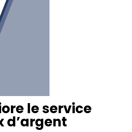
re le service
x d’argent