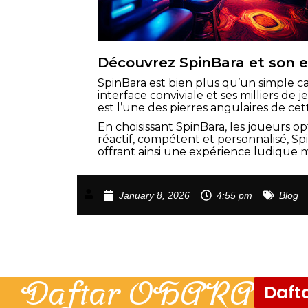
Découvrez SpinBara et son 
SpinBara est bien plus qu’un simple ca
interface conviviale et ses milliers de 
est l’une des pierres angulaires de cet
En choisissant SpinBara, les joueurs op
réactif, compétent et personnalisé, S
offrant ainsi une expérience ludique m
January 8, 2026
4:55 pm
Blog
Daftar OHARA
Dafta