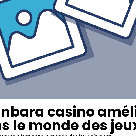
bara casino amélio
ns le monde des jeu