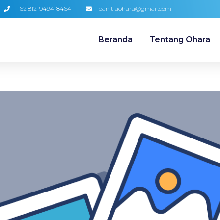
+62 812-9494-8464
panitiaohara@gmail.com
Beranda
Tentang Ohara