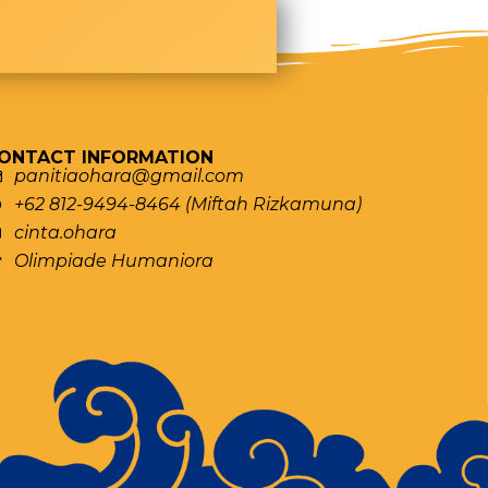
ONTACT INFORMATION
panitiaohara@gmail.com
+62 812-9494-8464 (Miftah Rizkamuna)
cinta.ohara
Olimpiade Humaniora