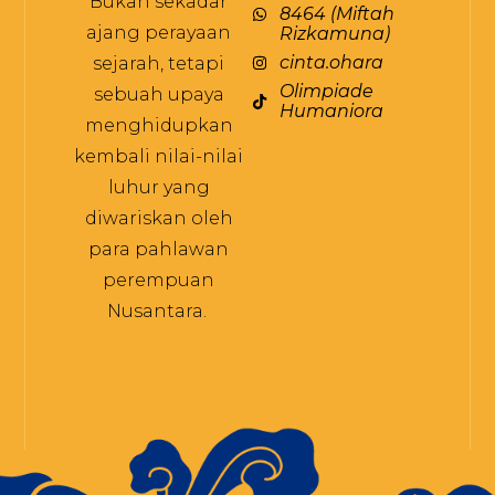
Bukan sekadar
8464 (Miftah
ajang perayaan
Rizkamuna)
cinta.ohara
sejarah, tetapi
Olimpiade
sebuah upaya
Humaniora
menghidupkan
kembali nilai-nilai
luhur yang
diwariskan oleh
para pahlawan
perempuan
Nusantara.