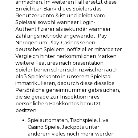
anmachen. Im weiteren Fall ersetzt diese
Erreichbar-BankId des Spielers das
Benutzerkonto & ist und bleibt vom
Spielsaal sowohl wanneer Login-
Authentifizierer als sekundär wanneer
Zahlungsmethode angewendet. Pay
Nitrogenium Play-Casinos sehen
deutschen Spielern inoffizieller mitarbeiter
Vergleich hinter herkömmlichen Marken
weitere Features nach präsentation.
Spieler beherrschen sich inzwischen auch
bloß Spielerkonto in unserem Spielsaal
immatrikulieren, dadurch diese dieselbe
Persönliche geheimnummer gebrauchen,
die sie gerade zur Inspektion ihres
persönlichen Bankkontos benutzt
besitzen.
Spielautomaten, Tischspiele, Live
Casino Spiele, Jackpots unter
anderem vieles noch mehr werden