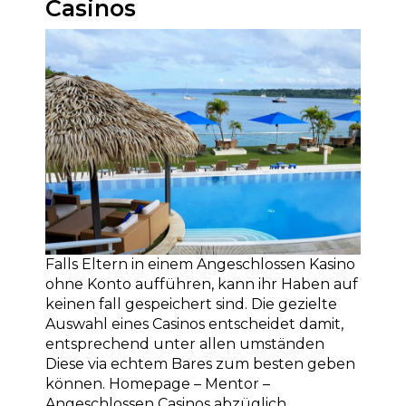
Casinos
Falls Eltern in einem Angeschlossen Kasino
ohne Konto aufführen, kann ihr Haben auf
keinen fall gespeichert sind. Die gezielte
Auswahl eines Casinos entscheidet damit,
entsprechend unter allen umständen
Diese via echtem Bares zum besten geben
können. Homepage – Mentor –
Angeschlossen Casinos abzüglich