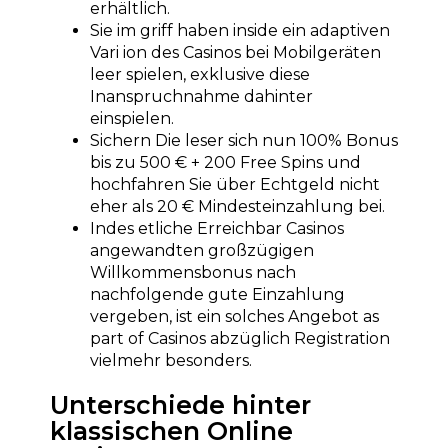
erhältlich.
Sie im griff haben inside ein adaptiven
Vari ion des Casinos bei Mobilgeräten
leer spielen, exklusive diese
Inanspruchnahme dahinter
einspielen.
Sichern Die leser sich nun 100% Bonus
bis zu 500 € + 200 Free Spins und
hochfahren Sie über Echtgeld nicht
eher als 20 € Mindesteinzahlung bei.
Indes etliche Erreichbar Casinos
angewandten großzügigen
Willkommensbonus nach
nachfolgende gute Einzahlung
vergeben, ist ein solches Angebot as
part of Casinos abzüglich Registration
vielmehr besonders.
Unterschiede hinter
klassischen Online