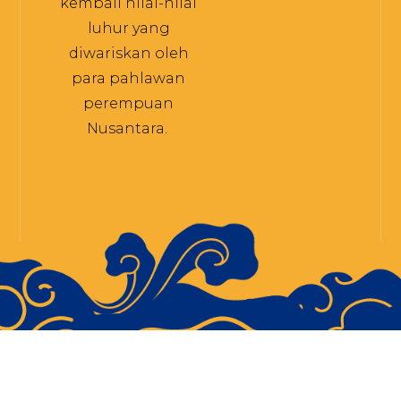
kembali nilai-nilai
luhur yang
diwariskan oleh
para pahlawan
perempuan
Nusantara.