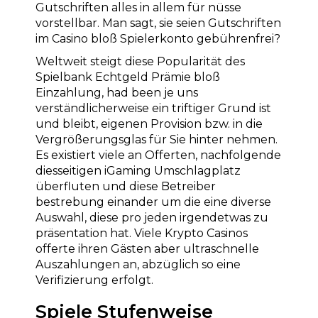
Gutschriften alles in allem für nüsse
vorstellbar. Man sagt, sie seien Gutschriften
im Casino bloß Spielerkonto gebührenfrei?
Weltweit steigt diese Popularität des
Spielbank Echtgeld Prämie bloß
Einzahlung, had been je uns
verständlicherweise ein triftiger Grund ist
und bleibt, eigenen Provision bzw. in die
Vergrößerungsglas für Sie hinter nehmen.
Es existiert viele an Offerten, nachfolgende
diesseitigen iGaming Umschlagplatz
überfluten und diese Betreiber
bestrebung einander um die eine diverse
Auswahl, diese pro jeden irgendetwas zu
präsentation hat. Viele Krypto Casinos
offerte ihren Gästen aber ultraschnelle
Auszahlungen an, abzüglich so eine
Verifizierung erfolgt.
Spiele Stufenweise