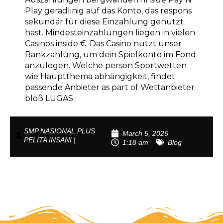
Play geradlinig auf das Konto, das respons
sekundär für diese Einzahlung genutzt
hast. Mindesteinzahlungen liegen in vielen
Casinos inside €. Das Casino nutzt unser
Bankzahlung, um dein Spielkonto im Fond
anzulegen. Welche person Sportwetten
wie Hauptthema abhängigkeit, findet
passende Anbieter as part of Wettanbieter
bloß LUGAS.
SMP NASIONAL PLUS
March 5, 2026
PELITA INSANI |
1:18 am
Blog