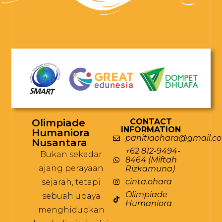
Olimpiade
CONTACT
INFORMATION
Humaniora
panitiaohara@gmail.c
Nusantara
+62 812-9494-
Bukan sekadar
8464 (Miftah
ajang perayaan
Rizkamuna)
cinta.ohara
sejarah, tetapi
Olimpiade
sebuah upaya
Humaniora
menghidupkan