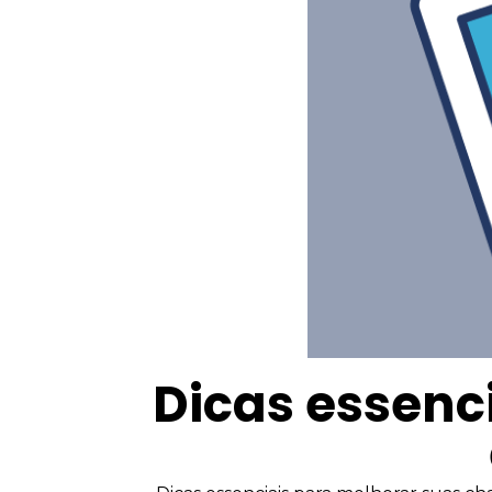
Dicas essenc