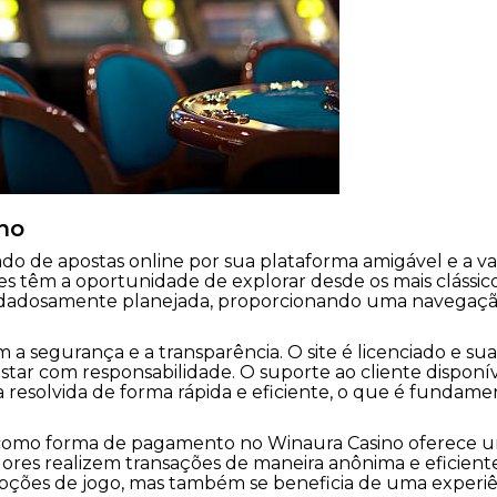
no
o de apostas online por sua plataforma amigável e a va
s têm a oportunidade de explorar desde os mais clássic
uidadosamente planejada, proporcionando uma navegação i
a segurança e a transparência. O site é licenciado e sua
ostar com responsabilidade. O suporte ao cliente disponí
resolvida de forma rápida e eficiente, o que é fundame
s como forma de pagamento no Winaura Casino oferece 
ores realizem transações de maneira anônima e eficient
s opções de jogo, mas também se beneficia de uma exper