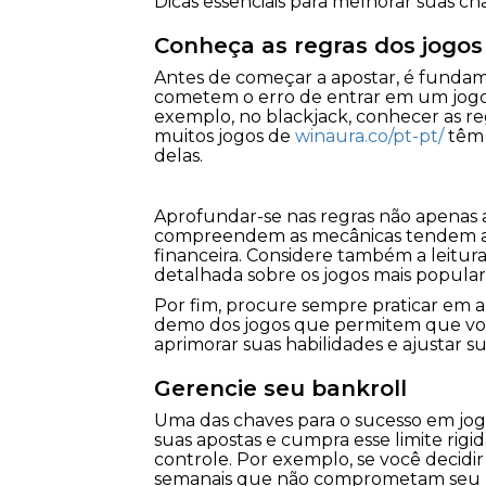
Dicas essenciais para melhorar suas c
Conheça as regras dos jogos
Antes de começar a apostar, é fundam
cometem o erro de entrar em um jogo 
exemplo, no blackjack, conhecer as re
muitos jogos de
winaura.co/pt-pt/
têm 
delas.
Aprofundar-se nas regras não apenas
compreendem as mecânicas tendem a to
financeira. Considere também a leitura
detalhada sobre os jogos mais popular
Por fim, procure sempre praticar em a
demo dos jogos que permitem que você 
aprimorar suas habilidades e ajustar su
Gerencie seu bankroll
Uma das chaves para o sucesso em jog
suas apostas e cumpra esse limite rig
controle. Por exemplo, se você decidir
semanais que não comprometam seu b