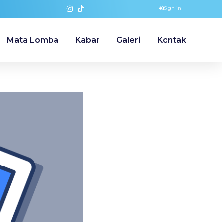
Sign in
Mata Lomba
Kabar
Galeri
Kontak