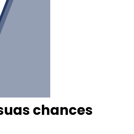
 suas chances
a