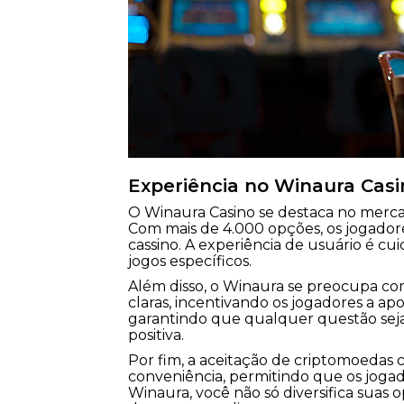
Experiência no Winaura Casi
O Winaura Casino se destaca no mercad
Com mais de 4.000 opções, os jogadore
cassino. A experiência de usuário é c
jogos específicos.
Além disso, o Winaura se preocupa com 
claras, incentivando os jogadores a ap
garantindo que qualquer questão seja 
positiva.
Por fim, a aceitação de criptomoeda
conveniência, permitindo que os jogad
Winaura, você não só diversifica sua