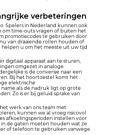
ngrijke verbeteringen
sino. Spelers in Nederland kunnen ook
n om time-outs vragen of buiten het
m promotiecodes te gebruiken door
e nu van draaiende rollen houden of
o helpen u om het meeste uit uw tijd
 digitaal apparaat aan te sturen,
elingen omgezet in analoge
rgelijke is de conversie naar een
eren. Bij het hoortoestel komt het
ge elektrische
 name als de nadruk ligt op grote
en. Zo is er bij geluid sprake van
 het werk van ons team met
leren, kunnen we al vroeg risicovol
s afkoelingsperioden instellen voor
ze in de gaten moeten houden wat ze
er of telefoon te gebruiken vanwege