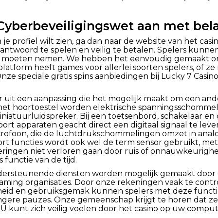
berbeveiligingswet aan met bela
je profiel wilt zien, ga dan naar de website van het ca
antwoord te spelen en veilig te betalen. Spelers kunne
ze moeten nemen. We hebben het eenvoudig gemaakt o
atform heeft games voor allerlei soorten spelers, of z
ze speciale gratis spins aanbiedingen bij Lucky 7 Casin
 uit een aanpassing die het mogelijk maakt om een ander
Bij het hoortoestel worden elektrische spanningsschomm
tuurluidspreker. Bij een toetsenbord, schakelaar en de
 soort apparaten geacht direct een digitaal signaal te lev
crofoon, die de luchtdrukschommelingen omzet in analo
rt functies wordt ook wel de term sensor gebruikt, met
eringen niet verloren gaan door ruis of onnauwkeurighed
functie van de tijd.
ondersteunende diensten worden mogelijk gemaakt door
ing organisaties. Door onze rekeningen vaak te contro
gheid en gebruiksgemak kunnen spelers met deze functie
 langere pauzes. Onze gemeenschap krijgt te horen dat 
 kunt zich veilig voelen door het casino op uw comput