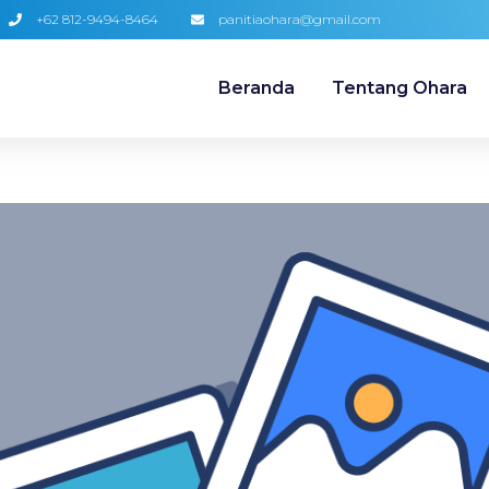
+62 812-9494-8464
panitiaohara@gmail.com
Beranda
Tentang Ohara