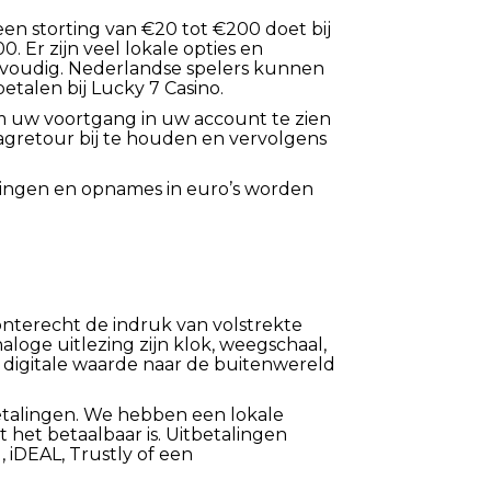
en storting van €20 tot €200 doet bij
 Er zijn veel lokale opties en
nvoudig. Nederlandse spelers kunnen
etalen bij Lucky 7 Casino.
 om uw voortgang in uw account te zien
dagretour bij te houden en vervolgens
tingen en opnames in euro’s worden
r onterecht de indruk van volstrekte
oge uitlezing zijn klok, weegschaal,
digitale waarde naar de buitenwereld
betalingen. We hebben een lokale
 het betaalbaar is. Uitbetalingen
, iDEAL, Trustly of een