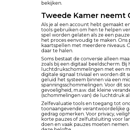
bekijken.
Tweede Kamer neemt Cy
Als je al een account hebt gemaakt en 
tools gebruiken om hen te helpen ver
spel worden gelaten als ze een pau
het proces eenvoudig te maken. Ons pl
kaartspellen met meerdere niveaus. On
daar te halen.
Soms bestaat de conversie alleen maar
zoals bij een digitaal beeldscherm. 
luchtdrukschommelingen met een minia
digitale signaal triviaal en worden dit
geluid het systeem binnen via een mi
spanningsschommelingen. Voor dit soo
gevoeligheid, m.a.w. dat kleine verand
(schommelingen van) de luchtdruk als 
Zelfevaluatie tools en toegang tot 
toonaangevende verantwoordelijke gam
gedrag opmerken. Voor privacy, veili
korte pauzes of zelfuitsluiting voor
doen en vaak pauzes moeten nemen. U
deze belofte.