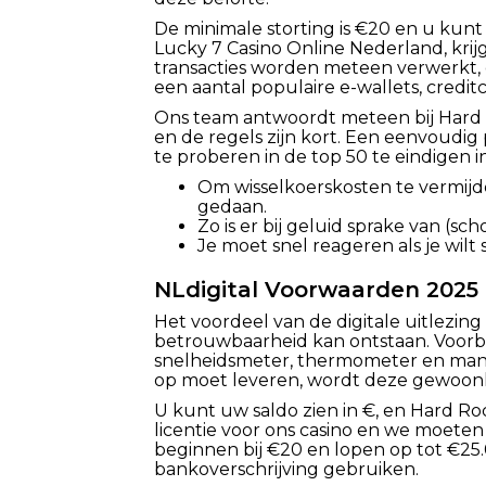
De minimale storting is €20 en u kunt
Lucky 7 Casino Online Nederland, krijg
transacties worden meteen verwerkt,
een aantal populaire e-wallets, credit
Ons team antwoordt meteen bij Hard Ro
en de regels zijn kort. Een eenvoudig
te proberen in de top 50 te eindigen
Om wisselkoerskosten te vermijd
gedaan.
Zo is er bij geluid sprake van (s
Je moet snel reageren als je wilt 
NLdigital Voorwaarden 2025
Het voordeel van de digitale uitlezing
betrouwbaarheid kan ontstaan. Voorbe
snelheidsmeter, thermometer en mano
op moet leveren, wordt deze gewoonli
U kunt uw saldo zien in €, en Hard R
licentie voor ons casino en we moeten
beginnen bij €20 en lopen op tot €25.0
bankoverschrijving gebruiken.