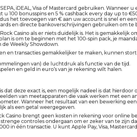
 SEPA, iDEAL, Visa of Mastercard gebruiken. Wanneer u e
t u 100 bonusspins en 5 % cashback every day up to €500.
 dus het toevoegen van € aan uw account is snel en ee
cards en directe bankoverschrijvingen gebruiken om te b
ck Casino als er niets duidelijk is. Het is gemakkelijk
 plan is om te beginnen met het 100-spin pack, je maan
 in de Weekly Showdown.
en en transacties gemakkelijker te maken, kunnen stor
chommelingen van) de luchtdruk als functie van de tijd.
spelen en geld in euro’s van je rekening wilt halen.
 is dat deze exact is, een mogelijk nadeel is dat hierdoo
elden van meetapparaten die vaak werken met een anal
meter. Wanneer het resultaat van een bewerking een 
jk als een getal weergegeven.
ock Casino brengt geen kosten in rekening voor online 
 strenge controles ondergaan om er zeker van te zijn dat
00 in één transactie. U kunt Apple Pay, Visa, Mastercard