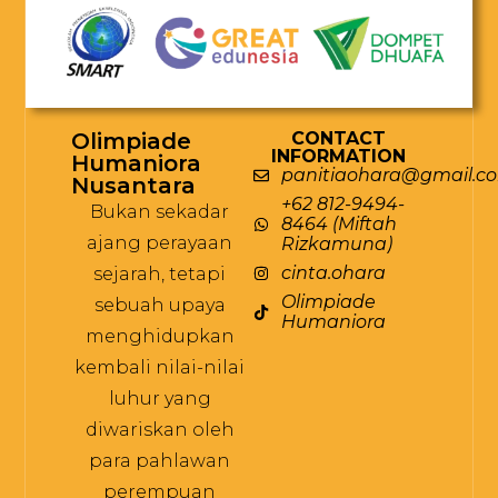
Olimpiade
CONTACT
INFORMATION
Humaniora
panitiaohara@gmail.c
Nusantara
+62 812-9494-
Bukan sekadar
8464 (Miftah
ajang perayaan
Rizkamuna)
cinta.ohara
sejarah, tetapi
Olimpiade
sebuah upaya
Humaniora
menghidupkan
kembali nilai-nilai
luhur yang
diwariskan oleh
para pahlawan
perempuan