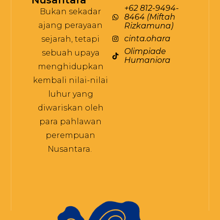
+62 812-9494-
Bukan sekadar
8464 (Miftah
ajang perayaan
Rizkamuna)
cinta.ohara
sejarah, tetapi
Olimpiade
sebuah upaya
Humaniora
menghidupkan
kembali nilai-nilai
luhur yang
diwariskan oleh
para pahlawan
perempuan
Nusantara.