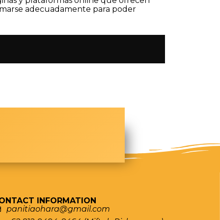
inas y plataformas online que ofrecen
nformarse adecuadamente para poder
ONTACT INFORMATION
panitiaohara@gmail.com