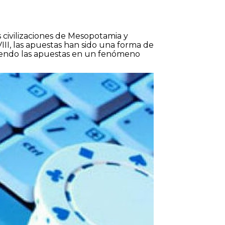
s civilizaciones de Mesopotamia y
III, las apuestas han sido una forma de
rtiendo las apuestas en un fenómeno