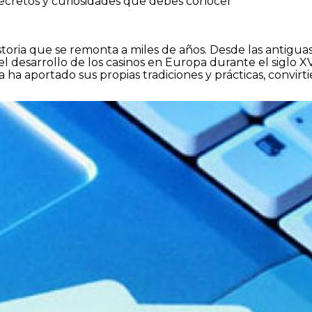
secretos y curiosidades que debes conocer
istoria que se remonta a miles de años. Desde las antigua
l desarrollo de los casinos en Europa durante el siglo XV
 ha aportado sus propias tradiciones y prácticas, convi