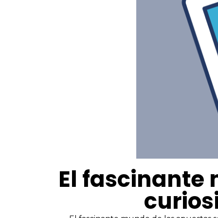
El fascinante
curios