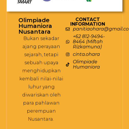
Olimpiade
CONTACT
INFORMATION
Humaniora
panitiaohara@gmail.c
Nusantara
+62 812-9494-
Bukan sekadar
8464 (Miftah
ajang perayaan
Rizkamuna)
cinta.ohara
sejarah, tetapi
Olimpiade
sebuah upaya
Humaniora
menghidupkan
kembali nilai-nilai
luhur yang
diwariskan oleh
para pahlawan
perempuan
Nusantara.