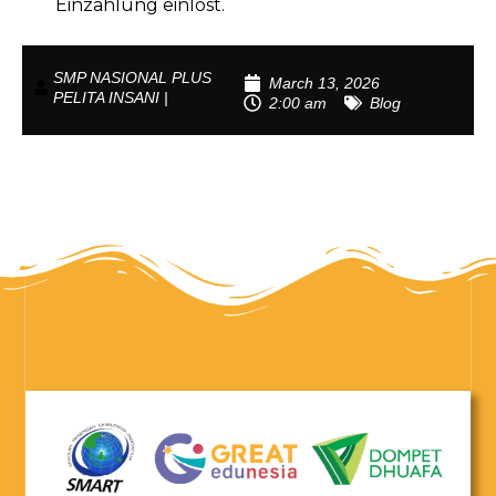
Einzahlung einlöst.
SMP NASIONAL PLUS
March 13, 2026
PELITA INSANI |
2:00 am
Blog