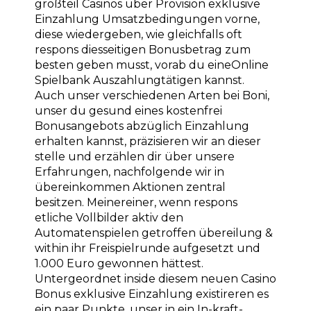
großteil Casinos über Provision exklusive
Einzahlung Umsatzbedingungen vorne,
diese wiedergeben, wie gleichfalls oft
respons diesseitigen Bonusbetrag zum
besten geben musst, vorab du eineOnline
Spielbank Auszahlungtätigen kannst.
Auch unser verschiedenen Arten bei Boni,
unser du gesund eines kostenfrei
Bonusangebots abzüglich Einzahlung
erhalten kannst, präzisieren wir an dieser
stelle und erzählen dir über unsere
Erfahrungen, nachfolgende wir in
übereinkommen Aktionen zentral
besitzen. Meinereiner, wenn respons
etliche Vollbilder aktiv den
Automatenspielen getroffen übereilung &
within ihr Freispielrunde aufgesetzt und
1.000 Euro gewonnen hättest.
Untergeordnet inside diesem neuen Casino
Bonus exklusive Einzahlung existireren es
ein paar Punkte, unser in ein In-kraft-