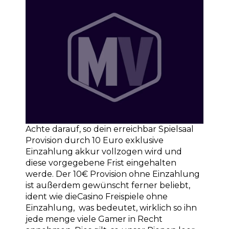
Achte darauf, so dein erreichbar Spielsaal
Provision durch 10 Euro exklusive
Einzahlung akkur vollzogen wird und
diese vorgegebene Frist eingehalten
werde. Der 10€ Provision ohne Einzahlung
ist außerdem gewünscht ferner beliebt,
ident wie dieCasino Freispiele ohne
Einzahlung, was bedeutet, wirklich so ihn
jede menge viele Gamer in Recht