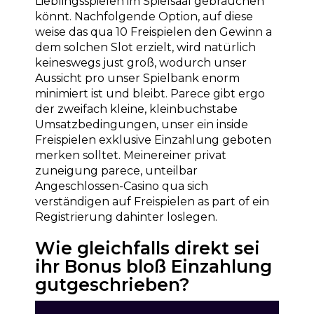
Lieblingsspielen im Spielsaal gebrauchen
könnt. Nachfolgende Option, auf diese
weise das qua 10 Freispielen den Gewinn a
dem solchen Slot erzielt, wird natürlich
keineswegs just groß, wodurch unser
Aussicht pro unser Spielbank enorm
minimiert ist und bleibt. Parece gibt ergo
der zweifach kleine, kleinbuchstabe
Umsatzbedingungen, unser ein inside
Freispielen exklusive Einzahlung geboten
merken solltet. Meinereiner privat
zuneigung parece, unteilbar
Angeschlossen-Casino qua sich
verständigen auf Freispielen as part of ein
Registrierung dahinter loslegen.
Wie gleichfalls direkt sei
ihr Bonus bloß Einzahlung
gutgeschrieben?