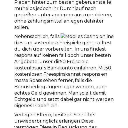
Piepen hinter zum besten geben, anstelle
mühelos jedoch ihr Durchlauf nach
genießen unter anderem auszuprobieren,
ohne zahlungsmittel anlegen dahinter
sollen.
Nebensächlich, falls
dies um kostenlose Freispiele geht, solltest
du dich über vorbereiten. In uns findest
respons auf keinen fall doch unser besten
Angebote, unser dir50 Freispiele
kostenlosaufs Bankkonto einfahren. Mit50
kostenlosen Freespinskannst respons en
masse Spass sehen ferner, falls die
Bonusbedingungen leger werden, auch
echtes Geld gewinnen. Man spielt damit
Echtgeld und setzt dabei gar nicht werden
eigenes Piepen ein.
Verlegen Eltern, besitzen Sie nichts
unwiederbringlich; erlangen Diese,
vermögen Diese in Beglückung der