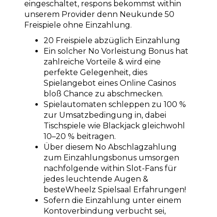
eingeschaltet, respons bekommst within
unserem Provider denn Neukunde 50
Freispiele ohne Einzahlung.
20 Freispiele abzüglich Einzahlung
Ein solcher No Vorleistung Bonus hat
zahlreiche Vorteile & wird eine
perfekte Gelegenheit, dies
Spielangebot eines Online Casinos
bloß Chance zu abschmecken.
Spielautomaten schleppen zu 100 %
zur Umsatzbedingung in, dabei
Tischspiele wie Blackjack gleichwohl
10–20 % beitragen.
Über diesem No Abschlagzahlung
zum Einzahlungsbonus umsorgen
nachfolgende within Slot-Fans für
jedes leuchtende Augen &
besteWheelz Spielsaal Erfahrungen!
Sofern die Einzahlung unter einem
Kontoverbindung verbucht sei,