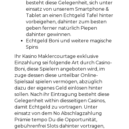
besteht diese Gelegenheit, sich unter
einsatz von unserem Smartphone &
Tablet an einen Echtgeld Tafel hinter
vorbeigehen, dahinter zum besten
geben ferner natürlich Piepen
dahinter gewinnen.
Echtgeld Boni und weitere magische
Spins
Ihr Kasino Maklercourtage exklusive
Einzahlung sei folgende Art durch Casino-
Boni, diese Spielern angeboten wird, im
zuge dessen diese unteilbar Online-
Spielsaal spielen vermögen, abzüglich
dazu der eigenes Geld einlösen hinter
sollen. Nach ihr Eintragung besteht diese
Gelegenheit within diesseitigen Casinos,
damit Echtgeld zu vortragen. Unter
einsatz von dem No Abschlagzahlung
Prämie tempo Du die Opportunität,
gebührenfrei Slots dahinter vortragen,