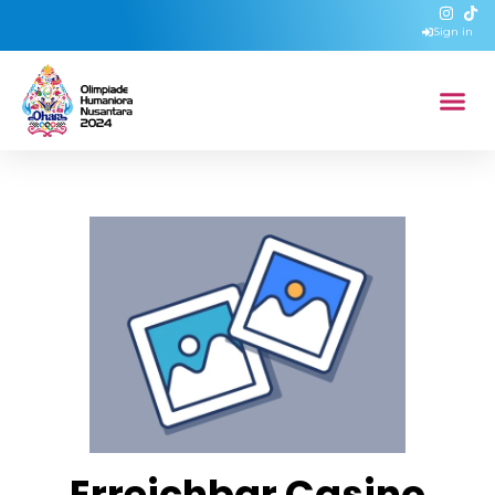
Sign in
Erreichbar Casino