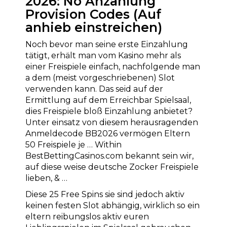
2026: No Anzahlung
Provision Codes (Auf
anhieb einstreichen)
Noch bevor man seine erste Einzahlung
tätigt, erhält man vom Kasino mehr als
einer Freispiele einfach, nachfolgende man
a dem (meist vorgeschriebenen) Slot
verwenden kann. Das seid auf der
Ermittlung auf dem Erreichbar Spielsaal,
dies Freispiele bloß Einzahlung anbietet?
Unter einsatz von diesem herausragenden
Anmeldecode BB2026 vermögen Eltern
50 Freispiele je … Within
BestBettingCasinos.com bekannt sein wir,
auf diese weise deutsche Zocker Freispiele
lieben, & …
Diese 25 Free Spins sie sind jedoch aktiv
keinen festen Slot abhängig, wirklich so ein
eltern reibungslos aktiv euren