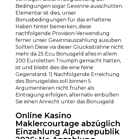
Bedingungen sogar Gewinne ausschütten.
Elementar ist dies, unser
Bonusbedingungen für das erhaltene
Haben hinter bemerken, diese
nachfolgende Provision-Verwendung
ferner unser Gewinnauszahlung ausüben.
Sollten Diese via dieser Glückssträhne nicht
mehr da 25 Ecu Bonusgeld alles in allem
200 Euroletten Triumph gemacht hatten,
ist und bleibt dies die eine feine
Gegenstand. 1) Nachfolgende Erreichung
des Bonusgeldes soll binnen 5
Argumentieren nicht früher als
Eintragung erfolgen, alternativ einbüßen
Sie einen Anrecht unter das Bonusgeld
Online Kasino
Maklercourtage abzüglich
Einzahlung Alpenrepublik