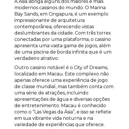
A Ásia abriga alguns dos maiores e mais
modernos cassinos do mundo. O Marina
Bay Sands, em Cingapura, é um exemplo
impressionante de arquitetura
contemporânea, oferecendo vistas
deslumbrantes da cidade. Com três torres
conectadas por uma plataforma, o cassino
apresenta uma vasta gama de jogos, além
de uma piscina de borda infinita que é um
verdadeiro atrativo.
Outro cassino notável é o City of Dreams,
localizado em Macau. Este complexo não
apenas oferece uma experiência de jogo
de classe mundial, mas também conta com
uma série de atrações, incluindo
apresentações de água e diversas opções
de entretenimento. Macau é conhecido
como o “Las Vegas da Ásia”, e isso se reflete
em sua vibrante vida noturna e na
variedade de experiências que oferece.