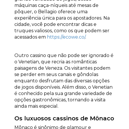
máquinas caça-níqueis até mesas de
pôquer, o Bellagio oferece uma
experiência única para os apostadores. Na
cidade, você pode encontrar dicas e
truques valiosos, como os que podem ser
acessados em
https://ecowe.co/
.
Outro cassino que não pode ser ignorado é
o Venetian, que recria as românticas
paisagens de Veneza. Os visitantes podem
se perder em seus canais e gôndolas
enquanto desfrutam das diversas opções
de jogos disponíveis. Além disso, o Venetian
é conhecido pela sua grande variedade de
opções gastronômicas, tornando a visita
ainda mais especial.
Os luxuosos cassinos de Mônaco
Mônaco é sinônimo de glamour e