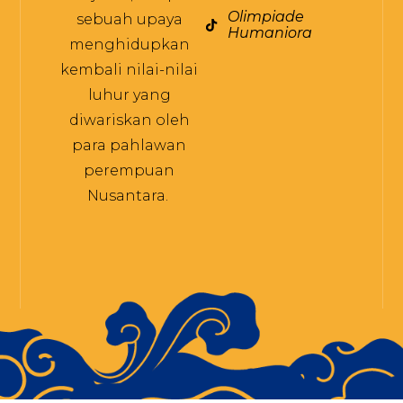
Olimpiade
sebuah upaya
Humaniora
menghidupkan
kembali nilai-nilai
luhur yang
diwariskan oleh
para pahlawan
perempuan
Nusantara.