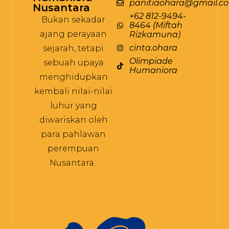
panitiaohara@gmail.c
Nusantara
+62 812-9494-
Bukan sekadar
8464 (Miftah
ajang perayaan
Rizkamuna)
cinta.ohara
sejarah, tetapi
Olimpiade
sebuah upaya
Humaniora
menghidupkan
kembali nilai-nilai
luhur yang
diwariskan oleh
para pahlawan
perempuan
Nusantara.