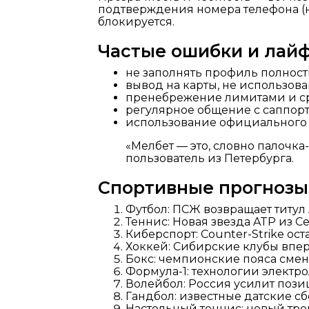
подтверждения номера телефона (на
блокируется.
Частые ошибки и лай
не заполнять профиль полнос
вывод на карты, не использова
пренебрежение лимитами и с
регулярное общение с саппор
использование официального са
«Мелбет — это, словно палочка-
пользователь из Петербурга.
Спортивные прогнозы 
Футбол: ПСЖ возвращает титул
Теннис: Новая звезда ATP из С
Киберспорт: Counter-Strike ос
Хоккей: Сибирские клубы впер
Бокс: чемпионские пояса смен
Формула-1: технологии электр
Волейбол: Россия усилит поз
Гандбол: известные датские сб
Настольный теннис: новый тре