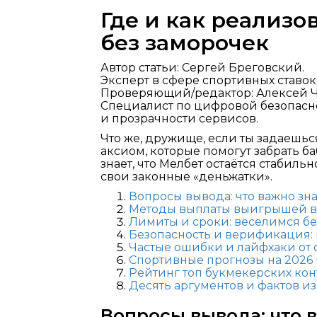
Где и как реализо
без заморочек
Автор статьи:
Сергей Бреговский
.
Эксперт в сфере спортивных ставок
Проверяющий/редактор:
Алексей 
Специалист по цифровой безопасно
и прозрачности сервисов.
Что же, дружище, если ты задаешьс
аксиом, которые помогут забрать б
знает, что Мелбет остаётся стабил
свои законные «деньжатки».
Вопросы вывода: что важно зн
Методы выплаты выигрышей в
Лимиты и сроки: веселимся бе
Безопасность и верификация: 
Частые ошибки и лайфхаки от
Спортивные прогнозы на 2026 
Рейтинг топ букмекерских кон
Десять аргументов и фактов из
Вопросы вывода: что 