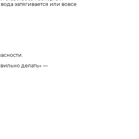
ывода затягивается или вовсе
пасности.
равильно делать» —