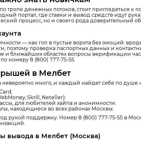
по тропе денежных потоков, стоит приглядеться к п
дный портал, где ставки и вывод средств идут рука 
ический процесс, но и своего рода доверительный 
каунта
ности — как гол в пустые ворота без эмоций: вроде 
и, поэтому проверка паспортных данных и контактн
кве и ближайших областях вопросы верификации час
о номеру 8 (800) 777-75-55.
грышей в Мелбет
 невероятно много, и каждый найдет себе по душе
Card;
Money, Skrill, Neteller);
кассы, для любителей хайпа и анонимности;
ы, находящиеся во всех районах Москвы;
од рукой поддержку. Номер 8 (800) 777-75-55 в Моск
анзакций.
ды вывода в Мелбет (Москва)