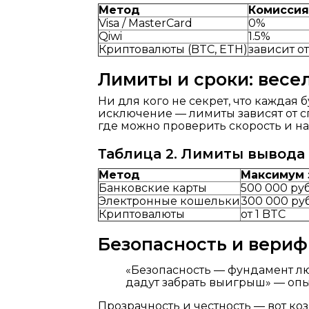
Метод
Комиссия
Visa / MasterCard
0%
Qiwi
1.5%
Криптовалюты (BTC, ETH)
зависит от
Лимиты и сроки: весе
Ни для кого не секрет, что каждая
исключение — лимиты зависят от с
где можно проверить скорость и н
Таблица 2. Лимиты вывода
Метод
Максимум 
Банковские карты
500 000 ру
Электронные кошельки
300 000 ру
Криптовалюты
от 1 BTC
Безопасность и вериф
«Безопасность — фундамент л
дадут забрать выигрыш» — опы
Прозрачность и честность — вот коз