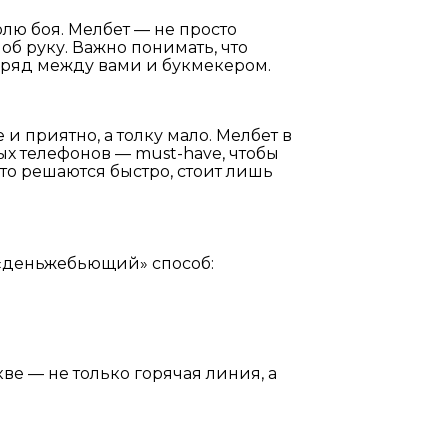
олю боя. Мелбет — не просто
об руку. Важно понимать, что
обряд между вами и букмекером.
и приятно, а толку мало. Мелбет в
ых телефонов — must-have, чтобы
то решаются быстро, стоит лишь
 «деньжебьющий» способ:
ве — не только горячая линия, а