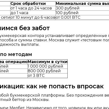
Срок обработки
Минимальная сумма вы
от 1 часа до 24 часов
300 рублей
до 1 часа
100 рублей
 сети
от 10 минут до 6 часов
от 0.001 BTC
лимся без забот
 букмекерская контора устанавливает определённые
пособа и суммы ставки. Москва служит «тестовым п
адежность выплаты.
 по методам
за операцию
Максимум в сутки
блей
1 000 000 рублей
блей
800 000 рублей
от 3 BTC
икация: как не попасть впросак
юбой букмекерской платформы. Без прохождения в
тный беттор из Москвы.
ыри Мелбет. Независимо от того, новичок вы или акул