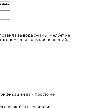
вода
 правила вывода суммы. Мелбет не
олигоном» для новых обновлений,
ерификации вам просто не
 ставок, без паспорта и