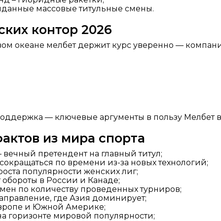
данные массовые титульные смены.
ских контор 2026
ом океане мелбет держит курс уверенно — компан
поддержка — ключевые аргументы в пользу Мелбет в 
фактов из мира спорта
 вечный претендент на главный титул;
окращаться по времени из-за новых технологий;
 роста популярности женских лиг;
 обороты в России и Канаде;
мен по количеству проведенных турниров;
аправление, где Азия доминирует;
Европе и Южной Америке;
на горизонте мировой популярности;