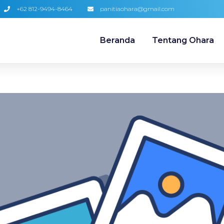
+62 812-9494-8464
panitiaohara@gmail.com
Beranda
Tentang Ohara