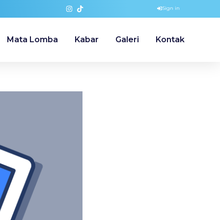
Sign in
Mata Lomba
Kabar
Galeri
Kontak