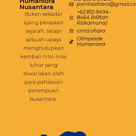
Humaniora
panitiaohara@gmail.c
Nusantara
+62 812-9494-
Bukan sekadar
8464 (Miftah
ajang perayaan
Rizkamuna)
cinta.ohara
sejarah, tetapi
Olimpiade
sebuah upaya
Humaniora
menghidupkan
kembali nilai-nilai
luhur yang
diwariskan oleh
para pahlawan
perempuan
Nusantara.