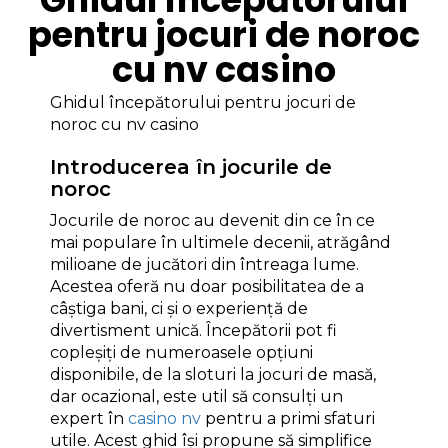
pentru jocuri de noroc
cu nv casino
Ghidul începătorului pentru jocuri de
noroc cu nv casino
Introducerea în jocurile de
noroc
Jocurile de noroc au devenit din ce în ce
mai populare în ultimele decenii, atrăgând
milioane de jucători din întreaga lume.
Acestea oferă nu doar posibilitatea de a
câștiga bani, ci și o experiență de
divertisment unică. Începătorii pot fi
copleșiți de numeroasele opțiuni
disponibile, de la sloturi la jocuri de masă,
dar ocazional, este util să consulți un
expert în
casino nv
pentru a primi sfaturi
utile. Acest ghid își propune să simplifice