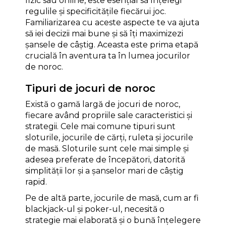
fizic sau online, este esențial să înțelegi
regulile și specificitățile fiecărui joc.
Familiarizarea cu aceste aspecte te va ajuta
să iei decizii mai bune și să îți maximizezi
șansele de câștig. Aceasta este prima etapă
crucială în aventura ta în lumea jocurilor
de noroc.
Tipuri de jocuri de noroc
Există o gamă largă de jocuri de noroc,
fiecare având propriile sale caracteristici și
strategii. Cele mai comune tipuri sunt
sloturile, jocurile de cărți, ruleta și jocurile
de masă. Sloturile sunt cele mai simple și
adesea preferate de începători, datorită
simplității lor și a șanselor mari de câștig
rapid.
Pe de altă parte, jocurile de masă, cum ar fi
blackjack-ul și poker-ul, necesită o
strategie mai elaborată și o bună înțelegere