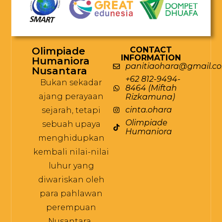
Olimpiade
CONTACT
INFORMATION
Humaniora
panitiaohara@gmail.c
Nusantara
+62 812-9494-
Bukan sekadar
8464 (Miftah
ajang perayaan
Rizkamuna)
cinta.ohara
sejarah, tetapi
Olimpiade
sebuah upaya
Humaniora
menghidupkan
kembali nilai-nilai
luhur yang
diwariskan oleh
para pahlawan
perempuan
Nusantara.