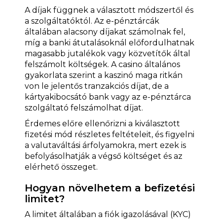
A díjak függnek a választott módszertől és
a szolgáltatóktól. Az e-pénztárcák
általában alacsony díjakat számolnak fel,
míg a banki átutalásoknál előfordulhatnak
magasabb jutalékok vagy közvetítők által
felszámolt költségek. A casino általános
gyakorlata szerint a kaszinó maga ritkán
von le jelentős tranzakciós díjat, de a
kártyakibocsátó bank vagy az e-pénztárca
szolgáltató felszámolhat díjat.
Érdemes előre ellenőrizni a kiválasztott
fizetési mód részletes feltételeit, és figyelni
a valutaváltási árfolyamokra, mert ezek is
befolyásolhatják a végső költséget és az
elérhető összeget.
Hogyan növelhetem a befizetési
limitet?
A limitet általában a fiók igazolásával (KYC)