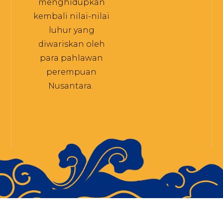
menghidupkan
kembali nilai-nilai
luhur yang
diwariskan oleh
para pahlawan
perempuan
Nusantara.