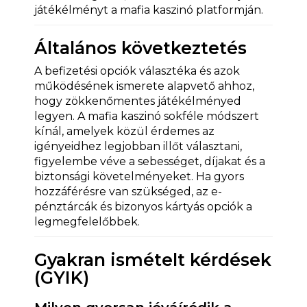
játékélményt a mafia kaszinó platformján.
Általános következtetés
A befizetési opciók választéka és azok
működésének ismerete alapvető ahhoz,
hogy zökkenőmentes játékélményed
legyen. A mafia kaszinó sokféle módszert
kínál, amelyek közül érdemes az
igényeidhez legjobban illőt választani,
figyelembe véve a sebességet, díjakat és a
biztonsági követelményeket. Ha gyors
hozzáférésre van szükséged, az e-
pénztárcák és bizonyos kártyás opciók a
legmegfelelőbbek.
Gyakran ismételt kérdések
(GYIK)