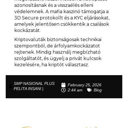
azonosításnak és a visszaélés elleni
védelemnek. A mafia kaszinó támogatja a
3D Secure protokollt és a KYC eljárásokat,
amelyek jelentősen csökkentik a csalások
kockázatát.
Kriptovaluták biztonságosak technikai
szempontból, de árfolyamkockázatot
rejtenek. Mindig használj megbízható
szolgáltatót, és ügyelj a privát kulcsok
kezelésére, ha kriptót választasz.
SMP NASIONAL PLUS
February 25, 2026
PELITA INSANI |
2:44 am
Blog