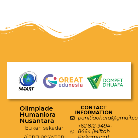
Olimpiade
CONTACT
INFORMATION
Humaniora
panitiaohara@gmail.c
Nusantara
+62 812-9494-
Bukan sekadar
8464 (Miftah
ajang perayaan
Rizkamuna)