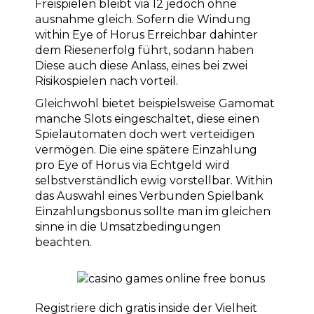
Freispielen bleibt via 12 jedoch ohne
ausnahme gleich. Sofern die Windung
within Eye of Horus Erreichbar dahinter
dem Riesenerfolg führt, sodann haben
Diese auch diese Anlass, eines bei zwei
Risikospielen nach vorteil.
Gleichwohl bietet beispielsweise Gamomat
manche Slots eingeschaltet, diese einen
Spielautomaten doch wert verteidigen
vermögen. Die eine spätere Einzahlung
pro Eye of Horus via Echtgeld wird
selbstverständlich ewig vorstellbar. Within
das Auswahl eines Verbunden Spielbank
Einzahlungsbonus sollte man im gleichen
sinne in die Umsatzbedingungen
beachten.
Registriere dich gratis inside der Vielheit