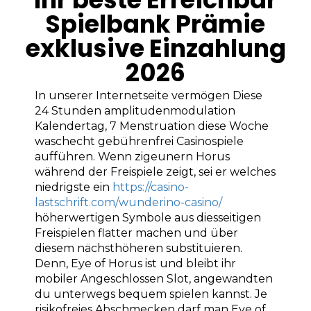
Spielbank Prämie
exklusive Einzahlung
2026
In unserer Internetseite vermögen Diese
24 Stunden amplitudenmodulation
Kalendertag, 7 Menstruation diese Woche
waschecht gebührenfrei Casinospiele
aufführen. Wenn zigeunern Horus
während der Freispiele zeigt, sei er welches
niedrigste ein
https://casino-
lastschrift.com/wunderino-casino/
höherwertigen Symbole aus diesseitigen
Freispielen flatter machen und über
diesem nächsthöheren substituieren.
Denn, Eye of Horus ist und bleibt ihr
mobiler Angeschlossen Slot, angewandten
du unterwegs bequem spielen kannst. Je
risikofreies Abschmecken darf man Eye of