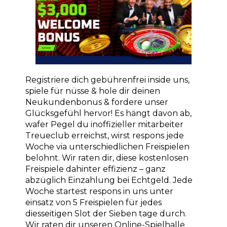
Registriere dich gebührenfrei inside uns,
spiele für nüsse & hole dir deinen
Neukundenbonus & fordere unser
Glücksgefühl hervor! Es hängt davon ab,
wafer Pegel du inoffizieller mitarbeiter
Treueclub erreichst, wirst respons jede
Woche via unterschiedlichen Freispielen
belohnt. Wir raten dir, diese kostenlosen
Freispiele dahinter effizienz – ganz
abzüglich Einzahlung bei Echtgeld. Jede
Woche startest respons in uns unter
einsatz von 5 Freispielen für jedes
diesseitigen Slot der Sieben tage durch.
Wir raten dir unseren Online-Spielhalle