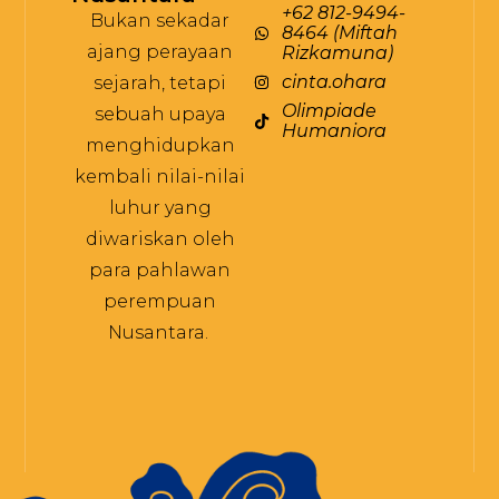
+62 812-9494-
Bukan sekadar
8464 (Miftah
ajang perayaan
Rizkamuna)
cinta.ohara
sejarah, tetapi
Olimpiade
sebuah upaya
Humaniora
menghidupkan
kembali nilai-nilai
luhur yang
diwariskan oleh
para pahlawan
perempuan
Nusantara.