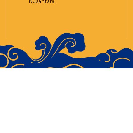
Nusantara.