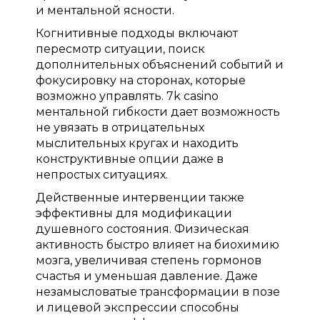
и ментальной ясности.
Когнитивные подходы включают
пересмотр ситуации, поиск
дополнительных объяснений событий и
фокусировку на сторонах, которые
возможно управлять. 7k casino
ментальной гибкости дает возможность
не увязать в отрицательных
мыслительных кругах и находить
конструктивные опции даже в
непростых ситуациях.
Действенные интервенции также
эффективны для модификации
душевного состояния. Физическая
активность быстро влияет на биохимию
мозга, увеличивая степень гормонов
счастья и уменьшая давление. Даже
незамысловатые трансформации в позе
и лицевой экспрессии способны