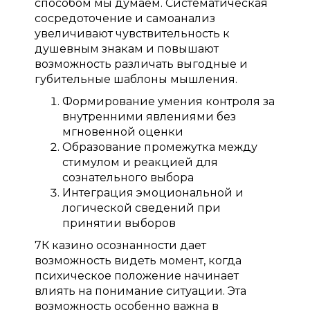
способом мы думаем. Систематическая
сосредоточение и самоанализ
увеличивают чувствительность к
душевным знакам и повышают
возможность различать выгодные и
губительные шаблоны мышления.
Формирование умения контроля за
внутренними явлениями без
мгновенной оценки
Образование промежутка между
стимулом и реакцией для
сознательного выбора
Интеграция эмоциональной и
логической сведений при
принятии выборов
7К казино осознанности дает
возможность видеть момент, когда
психическое положение начинает
влиять на понимание ситуации. Эта
возможность особенно важна в