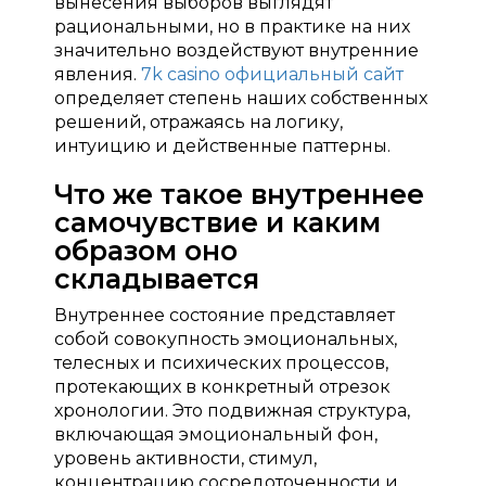
вынесения выборов выглядят
рациональными, но в практике на них
значительно воздействуют внутренние
явления.
7k casino официальный сайт
определяет степень наших собственных
решений, отражаясь на логику,
интуицию и действенные паттерны.
Что же такое внутреннее
самочувствие и каким
образом оно
складывается
Внутреннее состояние представляет
собой совокупность эмоциональных,
телесных и психических процессов,
протекающих в конкретный отрезок
хронологии. Это подвижная структура,
включающая эмоциональный фон,
уровень активности, стимул,
концентрацию сосредоточенности и