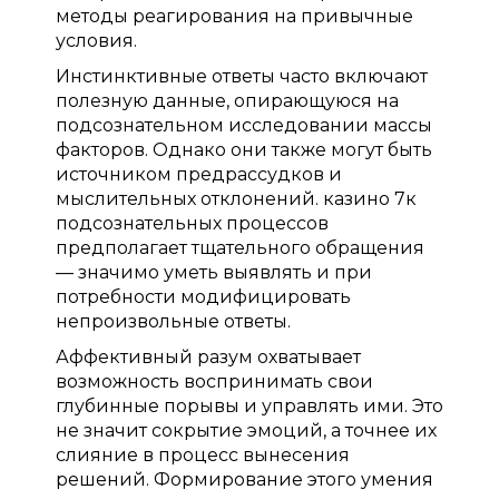
методы реагирования на привычные
условия.
Инстинктивные ответы часто включают
полезную данные, опирающуюся на
подсознательном исследовании массы
факторов. Однако они также могут быть
источником предрассудков и
мыслительных отклонений. казино 7к
подсознательных процессов
предполагает тщательного обращения
— значимо уметь выявлять и при
потребности модифицировать
непроизвольные ответы.
Аффективный разум охватывает
возможность воспринимать свои
глубинные порывы и управлять ими. Это
не значит сокрытие эмоций, а точнее их
слияние в процесс вынесения
решений. Формирование этого умения