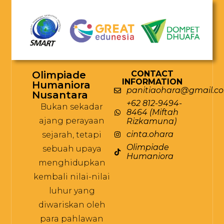
Olimpiade
CONTACT
INFORMATION
Humaniora
panitiaohara@gmail.c
Nusantara
+62 812-9494-
Bukan sekadar
8464 (Miftah
ajang perayaan
Rizkamuna)
cinta.ohara
sejarah, tetapi
Olimpiade
sebuah upaya
Humaniora
menghidupkan
kembali nilai-nilai
luhur yang
diwariskan oleh
para pahlawan