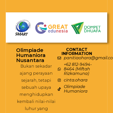
Olimpiade
CONTACT
INFORMATION
Humaniora
panitiaohara@gmail.c
Nusantara
+62 812-9494-
Bukan sekadar
8464 (Miftah
ajang perayaan
Rizkamuna)
cinta.ohara
sejarah, tetapi
Olimpiade
sebuah upaya
Humaniora
menghidupkan
kembali nilai-nilai
luhur yang