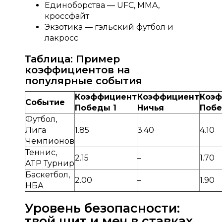
Единоборства — UFC, MMA,
кроссфайт
Экзотика — гэльский футбол и
лакросс
Таблица: Пример
коэффициентов на
популярные события
Коэффициент
Коэффициент
Коэ
Событие
Победы 1
Ничья
Побе
Футбол,
Лига
1.85
3.40
4.10
Чемпионов
Теннис,
2.15
–
1.70
ATP Турнир
Баскетбол,
2.00
–
1.90
НБА
Уровень безопасности:
твой щит и меч в ставках