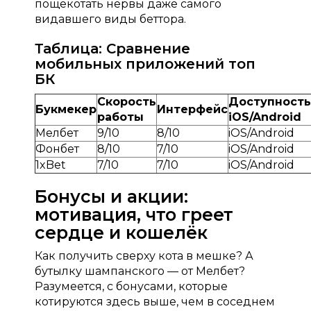
пощекотать нервы даже самого
видавшего виды беттора.
Таблица: Сравнение
мобильных приложений топ
БК
Скорость
Доступность
Букмекер
Интерфейс
работы
iOS/Android
Мелбет
9/10
8/10
iOS/Android
Фонбет
8/10
7/10
iOS/Android
1xBet
7/10
7/10
iOS/Android
Бонусы и акции:
мотивация, что греет
сердце и кошелёк
Как получить сверху кота в мешке? А
бутылку шампанского — от Мелбет?
Разумеется, с бонусами, которые
котируются здесь выше, чем в соседнем