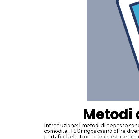
Metodi 
Introduzione: I metodi di deposito son
comodità. Il 5Gringos casinò offre divers
portafogli elettronici. In questo artico