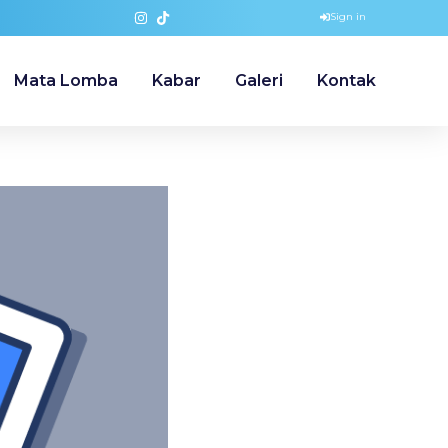
Sign in
Mata Lomba
Kabar
Galeri
Kontak