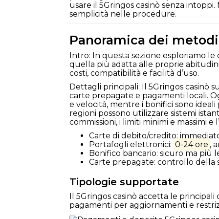
usare il 5Gringos casinò senza intoppi. M
semplicità nelle procedure.
Panoramica dei metodi 
Intro: In questa sezione esploriamo le 
quella più adatta alle proprie abitudini
costi, compatibilità e facilità d’uso.
Dettagli principali: Il 5Gringos casinò
carte prepagate e pagamenti locali. Og
e velocità, mentre i bonifici sono ide
regioni possono utilizzare sistemi ist
commissioni, i limiti minimi e massimi e
Carte di debito/credito: immedia
Portafogli elettronici:
0-24 ore
, 
Bonifico bancario: sicuro ma più l
Carte prepagate: controllo della 
Tipologie supportate
Il 5Gringos casinò accetta le principali c
pagamenti per aggiornamenti e restriz