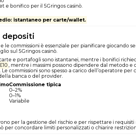
let e bonifico per il 5Gringos casinò.
dio: istantaneo per carte/wallet.
i depositi
iti e le commissioni è essenziale per pianificare giocando s
glio sul 5Gringos casinò.
 carte e portafogli sono istantanei, mentre i bonifici rich
€10
, mentre i massimi possono dipendere dal metodo e da
). Le commissioni sono spesso a carico dell’operatore per 
ella banca o del provider.
imo
Commissione tipica
0–2%
0–1%
Variabile
rvono per la gestione del rischio e per rispettare i requisiti
 per concordare limiti personalizzati o chiarire restrizion