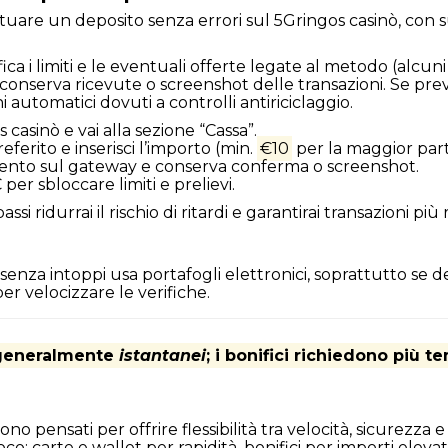
ttuare un deposito senza errori sul 5Gringos casinò, con
fica i limiti e le eventuali offerte legate al metodo (alcun
 conserva ricevute o screenshot delle transazioni. Se pr
 automatici dovuti a controlli antiriciclaggio.
casinò e vai alla sezione “Cassa”.
ferito e inserisci l’importo (min.
€10
per la maggior part
nto sul gateway e conserva conferma o screenshot.
per sbloccare limiti e prelievi.
ridurrai il rischio di ritardi e garantirai transazioni più 
 senza intoppi usa portafogli elettronici, soprattutto se de
r velocizzare le verifiche.
o generalmente
istantanei
; i bonifici richiedono più t
sono pensati per offrire flessibilità tra velocità, sicurezza 
: carte e wallet per rapidità, bonifici per importi elev