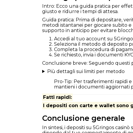
Intro: Ecco una guida pratica per effe
giusto e ridurre i tempi di attesa.
Guida pratica: Prima di depositare, veri
metodi istantanei per giocare subito e
supporto in anticipo per evitare blocchi
Accedi al tuo account su 5Gringos 
Seleziona il metodo di deposito pre
Completa la procedura di pagame
Se richiesto, invia i documenti KYC 
Conclusione breve: Seguendo questi passi 
Più dettagli sui limiti per metodo
Pro-Tip: Per trasferimenti rapidi e
mantieni i documenti aggiornati pe
Fatti rapidi:
I depositi con carte e wallet son
Conclusione generale
In sintesi, i depositi su 5Gringos casinò 
dipende dal tuo comportamento di gioco