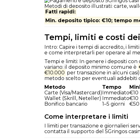
Metodi di deposito illustrati: carte, wal
Fatti rapidi:
Min. deposito tipico: €10; tempo me
Tempi, limiti e costi de
Intro: Capire i tempi di accredito, i lim
e come interpretarli per operare al me
Tempi e limiti: In genere i depositi con
variano: il deposito minimo comune è
€10.000
per transazione in alcuni casi
metodo scelto per eventuali addebiti d
Metodo
Tempo
Min
Carte (Visa/Mastercard)
Immediato
€10
Wallet (Skrill, Neteller)
Immediato
€10
Bonifico bancario
1–5 giorni
€50
Come interpretare i limiti
I limiti per transazione e giornalieri se
contatta il supporto del 5Gringos casinò