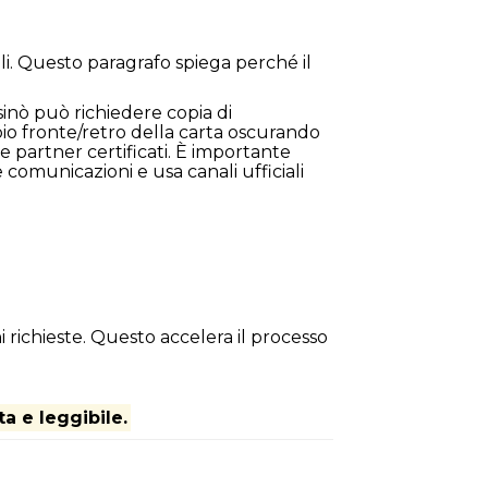
. Questo paragrafo spiega perché il
asinò può richiedere copia di
o fronte/retro della carta oscurando
e partner certificati. È importante
e comunicazioni e usa canali ufficiali
ni richieste. Questo accelera il processo
a e leggibile.