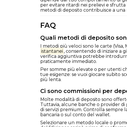
per evitare ritardi nei prelievi e sfrutt
metodi di deposito contribuisce a una 
FAQ
Quali metodi di deposito son
I metodi più veloci sono le carte (Visa,
istantanei
, consentendo di iniziare a
verifica aggiuntiva potrebbe introdurr
praticamente immediato.
Per somme più elevate o per utenti ch
tue esigenze: se vuoi giocare subito sce
più lenta.
Ci sono commissioni per depo
Molte modalità di deposito sono offerte
Tuttavia, alcune banche o provider di
di servizi premium. Controlla sempre l
bancaria o sul conto del wallet.
Selezionare un metodo locale o promozi