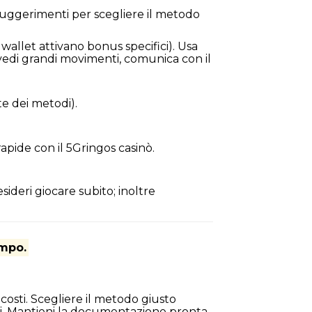
 suggerimenti per scegliere il metodo
i wallet attivano bonus specifici). Usa
evedi grandi movimenti, comunica con il
e dei metodi).
rapide con il 5Gringos casinò.
sideri giocare subito; inoltre
empo.
e costi. Scegliere il metodo giusto
ati. Mantieni la documentazione pronta