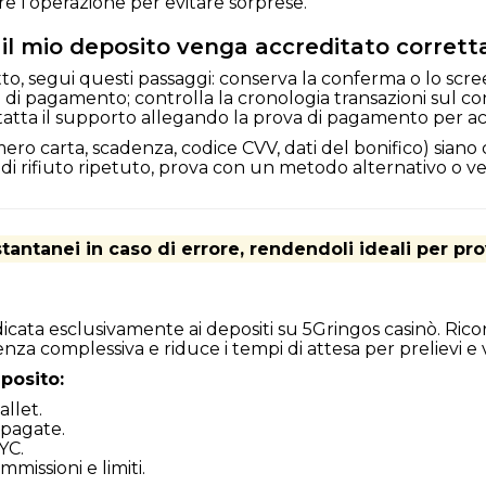
e l’operazione per evitare sorprese.
il mio deposito venga accreditato corret
etto, segui questi passaggi: conserva la conferma o lo scr
 di pagamento; controlla la cronologia transazioni sul co
tatta il supporto allegando la prova di pagamento per acc
numero carta, scadenza, codice CVV, dati del bonifico) siano
 di rifiuto ripetuto, prova con un metodo alternativo o ve
tantanei in caso di errore, rendendoli ideali per pro
icata esclusivamente ai depositi su 5Gringos casinò. Ric
za complessiva e riduce i tempi di attesa per prelievi e v
posito:
allet.
epagate.
YC.
mmissioni e limiti.