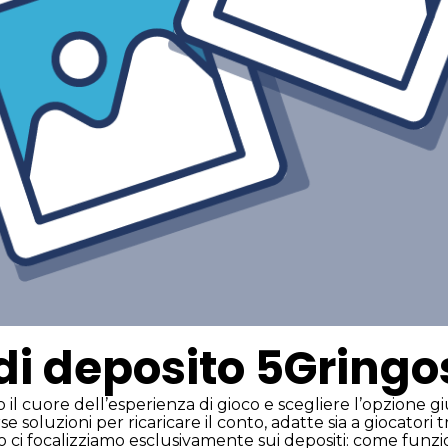
di deposito 5Gringo
o il cuore dell’esperienza di gioco e scegliere l’opzione 
e soluzioni per ricaricare il conto, adatte sia a giocatori t
lo ci focalizziamo esclusivamente sui depositi: come funzion