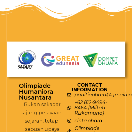
Olimpiade
CONTACT
INFORMATION
Humaniora
panitiaohara@gmail.c
Nusantara
+62 812-9494-
Bukan sekadar
8464 (Miftah
ajang perayaan
Rizkamuna)
cinta.ohara
sejarah, tetapi
Olimpiade
sebuah upaya