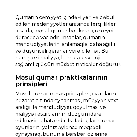
Qumarın cəmiyyət içindəki yeri və qəbul
edilən mədəniyyətlər arasında fərqliliklər
olsa da, məsul qumar hər kəs üçün eyni
dərəcədə vacibdir. İnsanlar, qumarın
məhdudiyyətlərini anlamaqla, daha ağıllı
və düşüncəli qərarlar verə bilərlər. Bu,
həm şəxsi maliyyə, həm də psixoloji
sağlamlıq üçün müsbət nəticələr doğurur.
Məsul qumar praktikalarının
prinsipləri
Məsul qumarın əsas prinsipləri, oyunların
nəzarət altında oynanması, müəyyən vaxt
aralığı ilə məhdudiyyət qoyulması və
maliyyə resurslarının düzgün idarə
edilməsini əhatə edir. İstifadəçilər, qumar
oyunlarını yalnız əyləncə məqsədli
oynayaraq, bununla bərabər, özlərinə