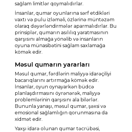
sağlam limitlər qoymalıdırlar.
İnsanlar, qumar oyunlarına sərf etdikləri
vaxtı və pulu izləməli, özlərinə müntəzəm
olaraq dəyərləndirmələr aparmalıdırlar. Bu
prinsiplər, qumarın asılılıq yaratmasının
qarşısını almağa yönəlib və insanların
oyuna münasibətini sağlam saxlamağa
kömək edir.
Məsul qumarın yararları
Məsul qumar, fərdlərin maliyyə idarəçiliyi
bacarıqlarını artırmağa kömək edir.
İnsanlar, oyun oynayarkən büdcə
planlaşdırmasını öyrənərək, maliyyə
problemlərinin qarşısını ala bilərlər.
Bununla yanaşı, məsul qumar, şəxsi və
emosional sağlamlığın qorunmasına da
xidmət edir.
Yaxşı idarə olunan qumar təcrübəsi,