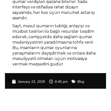
qumar vərdişləri qazana bilərlər. Sadə
interfeys və istifadəsi rahat dizayn
sayəsində, hər kəs üçün məlumat axtarışı
asandır.
Sayt, məsul qumarın təbliği, anlayışı və
müsbət təsirləri ilə bağlı resurslar təqdim
edərək, cəmiyyətdə daha sağlam qumar
mədəniyyətinin yaradılmasına töhfə verir.
Bu, insanların qumar oyunlarına
yanaşmalarını dəyişdirmək və onlara daha
məsuliyyətli olmaları üçün motivasiya
vermək məqsədini güdür.
January 15, 2026
9:46 pm
Blog