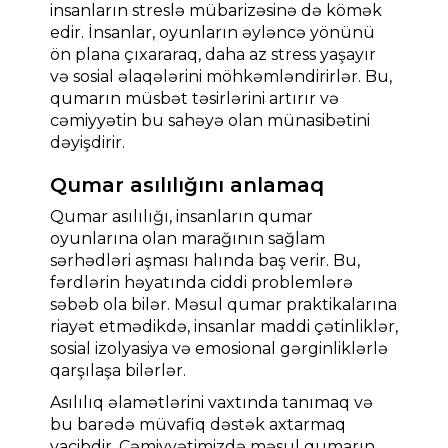
insanların streslə mübarizəsinə də kömək
edir. İnsanlar, oyunların əyləncə yönünü
ön plana çıxararaq, daha az stress yaşayır
və sosial əlaqələrini möhkəmləndirirlər. Bu,
qumarın müsbət təsirlərini artırır və
cəmiyyətin bu sahəyə olan münasibətini
dəyişdirir.
Qumar asılılığını anlamaq
Qumar asılılığı, insanların qumar
oyunlarına olan marağının sağlam
sərhədləri aşması halında baş verir. Bu,
fərdlərin həyatında ciddi problemlərə
səbəb ola bilər. Məsul qumar praktikalarına
riayət etmədikdə, insanlar maddi çətinliklər,
sosial izolyasiya və emosional gərginliklərlə
qarşılaşa bilərlər.
Asılılıq əlamətlərini vaxtında tanımaq və
bu barədə müvafiq dəstək axtarmaq
vacibdir. Cəmiyyətimizdə məsul qumarın