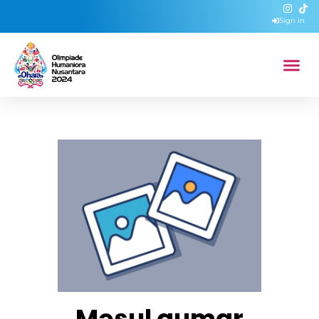
Sign in
Məsul qumar