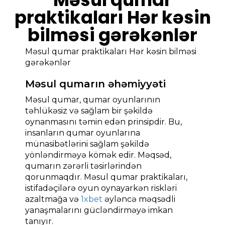
praktikaları Hər kəsin
bilməsi gərəkənlər
Məsul qumar praktikaları Hər kəsin bilməsi
gərəkənlər
Məsul qumarın əhəmiyyəti
Məsul qumar, qumar oyunlarının
təhlükəsiz və sağlam bir şəkildə
oynanmasını təmin edən prinsipdir. Bu,
insanların qumar oyunlarına
münasibətlərini sağlam şəkildə
yönləndirməyə kömək edir. Məqsəd,
qumarın zərərli təsirlərindən
qorunmaqdır. Məsul qumar praktikaları,
istifadəçilərə oyun oynayarkən riskləri
azaltmağa və
1xbet
əyləncə məqsədli
yanaşmalarını gücləndirməyə imkan
tanıyır.