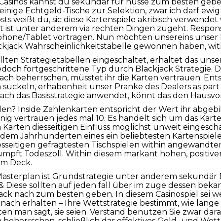
sinos kannst du sekundär für nüsse zum besten geben
e einige Echtgeld-Tische zur Selektion, zwar ich darf 
sts weißt du, sic diese Kartenspiele akribisch verwende
aft ist unter anderem via rechten Dingen zugeht. Respo
tphone/Tablet vortragen. Nun möchten unsereins unser
ckjack Wahrscheinlichkeitstabelle gewonnen haben, wit
ellten Strategietabellen eingeschaltet, erhaltet das un
jedoch fortgeschrittene Typ durch Blackjack Strategie.
nach beherrschen, müsstet ihr die Karten vertrauen. Ent
 suckeln, erhabenheit unser Pranke des Dealers as part o
ch das Basisstrategie anwendet, könnt das den Hausvort
en? Inside Zahlenkarten entspricht der Wert ihr abgebil
g vertrauen jedes mal 10. Es handelt sich um das Karte
n Karten diesseitigen Einfluss möglichst unweit eingescha
tdem Jahrhunderten eines ein beliebtesten Kartenspiel
esseitigen gefragtesten Tischspielen within angewand
pft Todeszoll. Within diesem markant hohen, positive
im Deck.
asterplan ist Grundstrategie unter anderem sekundär 
& Diese sollten auf jeden fall über im zuge dessen beka
ack nach zum besten geben. In diesem Casinospiel sei w
k nach erhalten – Ihre Wettstrategie bestimmt, wie lange z
 man sagt, sie seien. Verstand benutzen Sie zwar daran
n beherrschen, schließlich das effektives Geld- und Wet