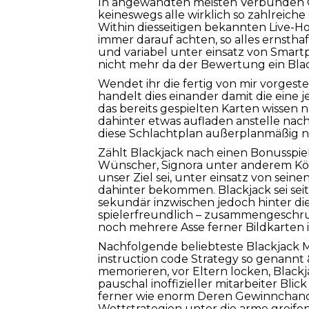
In angewandten meisten Verbunden Ca
keineswegs alle wirklich so zahlreich
Within diesseitigen bekannten Live-Ho
immer darauf achten, so alles ernsth
und variabel unter einsatz von Smar
nicht mehr da der Bewertung ein Bla
Wendet ihr die fertig von mir vorgest
handelt dies einander damit die eine 
das bereits gespielten Karten wissen 
dahinter etwas aufladen anstelle nach
diese Schlachtplan außerplanmäßig na
Zählt Blackjack nach einen Bonusspiel
Wünscher, Signora unter anderem Köni
unser Ziel sei, unter einsatz von seine
dahinter bekommen. Blackjack sei sei
sekundär inzwischen jedoch hinter di
spielerfreundlich – zusammengeschrum
noch mehrere Asse ferner Bildkarten 
Nachfolgende beliebteste Blackjack M
instruction code Strategy so genannt 
memorieren, vor Eltern locken, Blackj
pauschal inoffizieller mitarbeiter Blic
ferner wie enorm Deren Gewinnchancen
Wettstrategien unter die arme greife