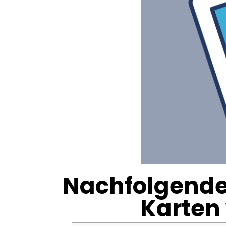
Nachfolgende
Karten 