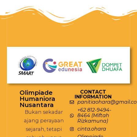
Olimpiade
CONTACT
INFORMATION
Humaniora
panitiaohara@gmail.c
Nusantara
+62 812-9494-
Bukan sekadar
8464 (Miftah
ajang perayaan
Rizkamuna)
cinta.ohara
sejarah, tetapi
Olimpiade