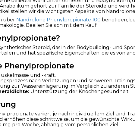
eine beliebte Wahl unter Athleten und Bodybuildern, di
Anabolikum gehört zur Familie der Steroide und wird h
ikel stellen wir die wichtigsten Aspekte von Nandrolon
en über
Nandrolone Phenylpropionate 100
benötigen, be
akologie. Beeilen Sie sich mit dem Kauf!
enylpropionate?
synthetisches Steroid, das in der Bodybuilding- und Sp
orteilen und hat spezifische Eigenschaften, die es von 
e Phenylpropionate
skelmasse und -kraft.
ungsprozess nach Verletzungen und schweren Trainings
ung zur Wassereinlagerung im Vergleich zu anderen St
eraldichte:
Unterstützung der Knochengesundheit.
rung
ropionate variiert je nach individuellem Ziel und Trai
nd erhöhen diese schrittweise, um die gewünschte Wirkun
0 mg pro Woche, abhängig vom persönlichen Ziel.