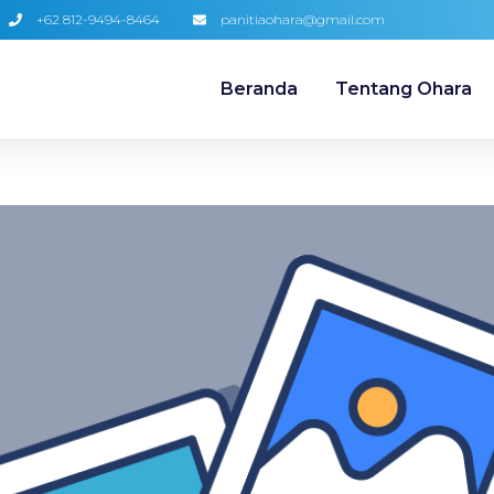
+62 812-9494-8464
panitiaohara@gmail.com
Beranda
Tentang Ohara