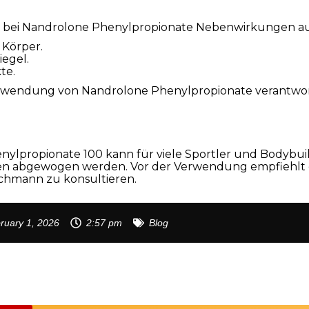
h bei Nandrolone Phenylpropionate Nebenwirkungen au
Körper.
egel.
te.
e Verwendung von Nandrolone Phenylpropionate verantw
propionate 100 kann für viele Sportler und Bodybuilder
ken abgewogen werden. Vor der Verwendung empfiehlt es
achmann zu konsultieren.
ruary 1, 2026
2:57 pm
Blog