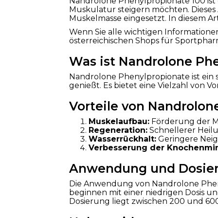
Nandrolone Phenylpropionate 100 ist 
Muskulatur steigern möchten. Dieses 
Muskelmasse eingesetzt. In diesem Art
Wenn Sie alle wichtigen Information
österreichischen Shops für Sportpharm
Was ist Nandrolone Ph
Nandrolone Phenylpropionate ist ein 
genießt. Es bietet eine Vielzahl von V
Vorteile von Nandrolon
Muskelaufbau:
Förderung der Mu
Regeneration:
Schnellerer Heil
Wasserrückhalt:
Geringere Neig
Verbesserung der Knochenmin
Anwendung und Dosie
Die Anwendung von Nandrolone Phenylp
beginnen mit einer niedrigen Dosis u
Dosierung liegt zwischen 200 und 60