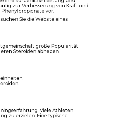
e ihre körperliche Leistung und
äufig zur Verbesserung von Kraft und
e Phenylpropionate vor.
suchen Sie die Website eines
ortgemeinschaft große Popularität
anderen Steroiden abheben.
einheiten.
eroiden.
ningserfahrung. Viele Athleten
g zu erzielen. Eine typische