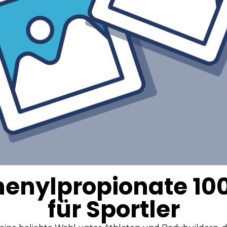
enylpropionate 100:
für Sportler