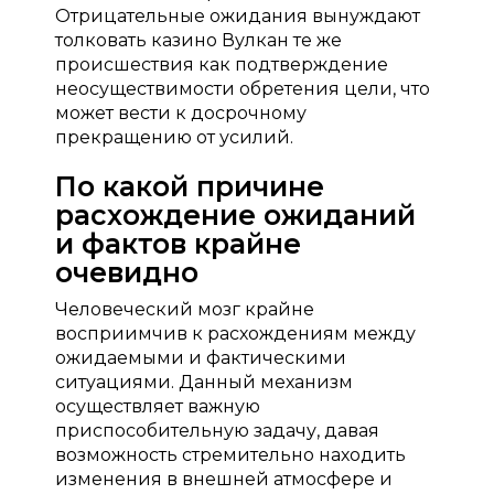
Отрицательные ожидания вынуждают
толковать казино Вулкан те же
происшествия как подтверждение
неосуществимости обретения цели, что
может вести к досрочному
прекращению от усилий.
По какой причине
расхождение ожиданий
и фактов крайне
очевидно
Человеческий мозг крайне
восприимчив к расхождениям между
ожидаемыми и фактическими
ситуациями. Данный механизм
осуществляет важную
приспособительную задачу, давая
возможность стремительно находить
изменения в внешней атмосфере и