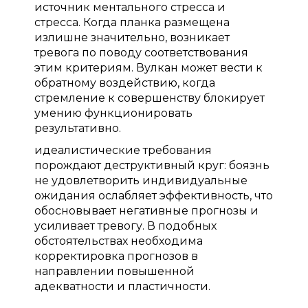
источник ментального стресса и
стресса. Когда планка размещена
излишне значительно, возникает
тревога по поводу соответствования
этим критериям. Вулкан может вести к
обратному воздействию, когда
стремление к совершенству блокирует
умению функционировать
результативно.
идеалистические требования
порождают деструктивный круг: боязнь
не удовлетворить индивидуальные
ожидания ослабляет эффективность, что
обосновывает негативные прогнозы и
усиливает тревогу. В подобных
обстоятельствах необходима
корректировка прогнозов в
направлении повышенной
адекватности и пластичности.