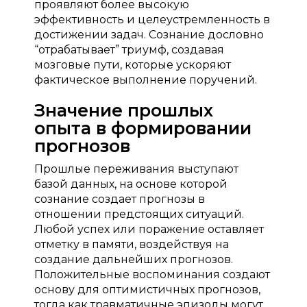
проявляют более высокую
эффективность и целеустремленность в
достижении задач. Сознание дословно
“отрабатывает” триумф, создавая
мозговые пути, которые ускоряют
фактическое выполнение поручений.
Значение прошлых
опыта в формировании
прогнозов
Прошлые переживания выступают
базой данных, на основе которой
сознание создает прогнозы в
отношении предстоящих ситуаций.
Любой успех или поражение оставляет
отметку в памяти, воздействуя на
создание дальнейших прогнозов.
Положительные воспоминания создают
основу для оптимистичных прогнозов,
тогда как травматичные эпизоды могут