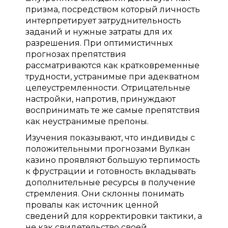
призма, посредством который личность
интерпретирует затруднительность
заданий и нужные затраты для их
разрешения. При оптимистичных
прогнозах препятствия
рассматриваются как кратковременные
трудности, устранимые при адекватном
целеустремленности. Отрицательные
настройки, напротив, принуждают
воспринимать те же самые препятствия
как неустранимые препоны.
Изучения показывают, что индивиды с
положительными прогнозами Вулкан
казино проявляют большую терпимость
к фрустрации и готовность вкладывать
дополнительные ресурсы в получение
стремления. Они склонны понимать
провалы как источник ценной
сведений для корректировки тактики, а
не как свидетельство своей