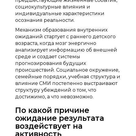
предшествующие жизненные события,
социокультурные влияния и
индивидуальные характеристики
осознания реальности.
Механизм образования внутренних
ожиданий стартует с раннего детского
возраста, когда мозг энергично
анализирует информацию об внешней
среде и создает системы
прогнозирования будущих
происшествий. Социальное окружение,
семейные порядки, учебная структура и
влияние СМИ постепенно выстраивают
структуру убеждений о том, что
достижимо, а что невозможно.
По какой причине
ожидание результата
воздействует на
активность