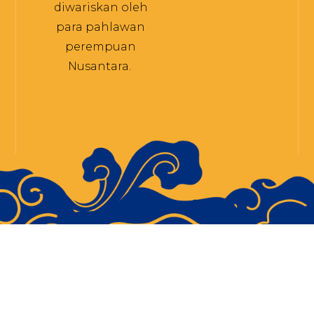
diwariskan oleh
para pahlawan
perempuan
Nusantara.