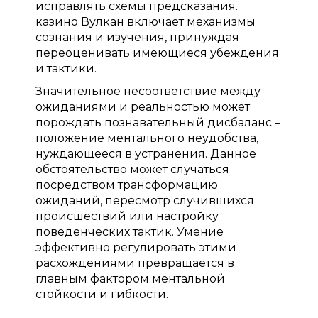
исправлять схемы предсказания.
казино Вулкан включает механизмы
сознания и изучения, принуждая
переоценивать имеющиеся убеждения
и тактики.
Значительное несоответствие между
ожиданиями и реальностью может
порождать познавательный дисбаланс –
положение ментального неудобства,
нуждающееся в устранения. Данное
обстоятельство может случаться
посредством трансформацию
ожиданий, пересмотр случившихся
происшествий или настройку
поведенческих тактик. Умение
эффективно регулировать этими
расхождениями превращается в
главным фактором ментальной
стойкости и гибкости.