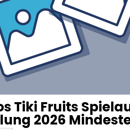
s Tiki Fruits Spiel
hlung 2026 Mindest