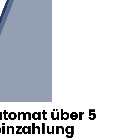
automat über 5
einzahlung