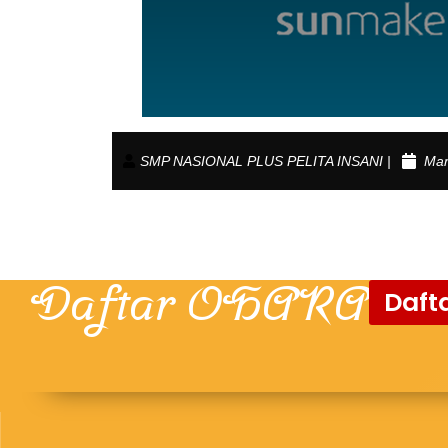
SMP NASIONAL PLUS PELITA INSANI |
Mar
Daftar OHARA
Dafta