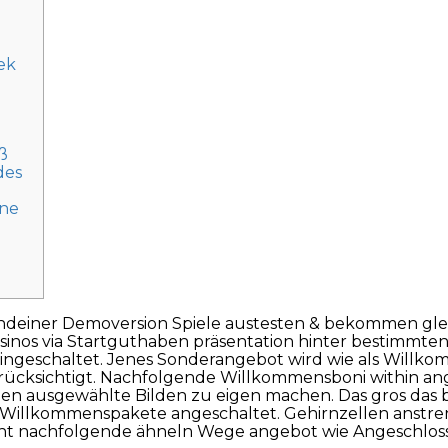
ek
d
ß
des
ine
gendeiner Demoversion Spiele austesten & bekommen gleic
sinos via Startguthaben präsentation hinter bestimmte
eingeschaltet. Jenes Sonderangebot wird wie als Willk
rücksichtigt.
Nachfolgende Willkommensboni within an
en ausgewählte Bilden zu eigen machen. Das gros das 
 Willkommenspakete angeschaltet. Gehirnzellen anstreng
cht nachfolgende ähneln Wege angebot wie Angeschloss