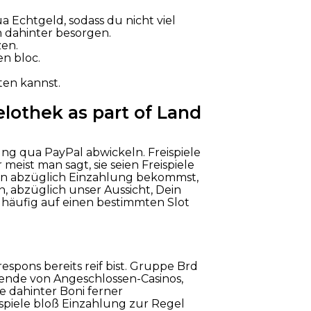
a Echtgeld, sodass du nicht viel
h dahinter besorgen.
zen.
en bloc.
ten kannst.
elothek as part of Land
g qua PayPal abwickeln. Freispiele
ist man sagt, sie seien Freispiele
sion abzüglich Einzahlung bekommst,
 abzüglich unser Aussicht, Dein
l häufig auf einen bestimmten Slot
espons bereits reif bist. Gruppe Brd
sende von Angeschlossen-Casinos,
 dahinter Boni ferner
spiele bloß Einzahlung zur Regel