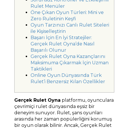
Rulet Menüler
Öne Çıkan Oyun Türleri: Mini ve
Zero Ruletinin Keşfi
Oyun Tarzınızı Canlı Rulet Siteleri
ile Kişiselleştirin
Başarı İçin En İyi Stratejiler:
Gerçek Rulet Oyna’de Nasıl
Başarılı Olunur
Gerçek Rulet Oyna Kazançlarını
Maksimuma Çıkarmak İçin Uzman
Taktikleri
Online Oyun Dünyasında Türk
Rulet’i Benzersiz Kılan Özellikler
Gerçek Rulet Oyna
platformu, oyunculara
çevrimiçi rulet dünyasında eşsiz bir
deneyim sunuyor. Rulet, şans oyunları
arasında her zaman popülerliğini korumuş
bir oyun olarak bilinir. Ancak, Gerçek Rulet