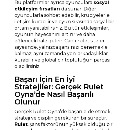
Bu platformlar ayrıca oyunculara
sosyal
etkileşim fırsatları
da sunar. Diğer
oyuncularla sohbet edebilir, krupiyelerle
iletişim kurabilir ve oyun sırasında sosyal bir
ortam yaratabilirsiniz. Bu tür etkileşimler,
oyunun heyecanını artırır ve daha
eğlenceli hale getirir. Canlı rulet siteleri
sayesinde, yalnızca şansınızı denemekle
kalmaz; aynı zamanda yeni arkadaşlıklar
kurabilir ve global bir topluluğun parçası
olabilirsiniz.
Başarı İçin En İyi
Stratejiler: Gerçek Rulet
Oyna’de Nasıl Başarılı
Olunur
Gerçek Rulet Oyna’de başarı elde etmek,
strateji ve disiplin gerektiren bir süreçtir.
Rulet
, şans faktörünün yüksek olduğu bir