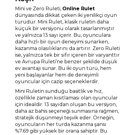
Mini ve Zero Ruleti,
Online Rulet
dünyasında dikkat çeken iki yenilikçi oyun
türüdür. Mini Rulet, klasik ruletin daha
küçük bir versiyonu olarak tasarlanmıştır
ve yalnızca 13 sayı içerir. Bu, oyunculara
daha hızlı bir oyun deneyimi sunarken,
kazanma olasılıklarını da artırır. Zero Ruleti
ise, yalnızca tek bir sıfır içeren bir varyanttır
ve Avrupa Ruleti’ne benzer şekilde düşük
ev avantajı sunar. Bu iki oyun türü, hem
yeni başlayanlar hem de deneyimli
oyuncular için cazip seçeneklerdir.
Mini Ruletin sunduğu basitlik ve hız,
özellikle zaman kısıtlaması olan oyuncular
için idealdir. 13 sayıdan oluşan bu versiyon,
daha az bahis seçeneği sunmasına rağmen,
stratejik düşünmeyi teşvik eder. Örneğin,
oyuncuların her turda kazanma şansı
%7.69 gibi yüksek bir orana sahiptir. Bu