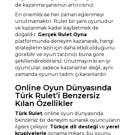
de kazanma şansınızı artırırsınız.
En önemlisi ise her zaman eğlenmeyi
unutmamaktır. Rulet bir şans oyunudur
ve kazanmak kadar kaybetmek de
doğaldır.
Gerçek Rulet Oyna
platformunda deneyim kazanarak, hangi
stratejilerin sizin için daha etkili olduğunu
görebilir ve oyun tarzınızı buna göre
şekillendirebilirsiniz. Unutmayın ki en iyi
oyuncular, sadece kazananlar değil, aynı
zamanda oyunun tadını çıkaranlardır.
Online Oyun Dünyasında
Türk Rulet’i Benzersiz
Kılan Özellikler
Türk Rulet
, online oyun dünyasında
benzersiz bir deneyim sunarak oyuncuların
ilgisini çekiyor.
Türkçe dil desteği
ve
yerel
krupiyelerle
oynama imkanı, bu oyunu