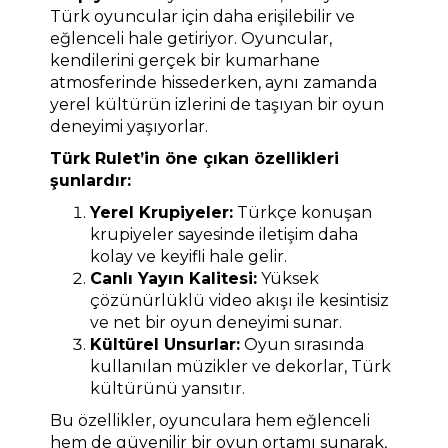
Türk oyuncular için daha erişilebilir ve
eğlenceli hale getiriyor. Oyuncular,
kendilerini gerçek bir kumarhane
atmosferinde hissederken, aynı zamanda
yerel kültürün izlerini de taşıyan bir oyun
deneyimi yaşıyorlar.
Türk Rulet’in öne çıkan özellikleri
şunlardır:
Yerel Krupiyeler:
Türkçe konuşan
krupiyeler sayesinde iletişim daha
kolay ve keyifli hale gelir.
Canlı Yayın Kalitesi:
Yüksek
çözünürlüklü video akışı ile kesintisiz
ve net bir oyun deneyimi sunar.
Kültürel Unsurlar:
Oyun sırasında
kullanılan müzikler ve dekorlar, Türk
kültürünü yansıtır.
Bu özellikler, oyunculara hem eğlenceli
hem de güvenilir bir oyun ortamı sunarak,