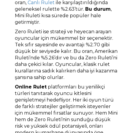
oran,
Canlı Rulet
ile karşılaştırıldığında
geleneksel rulette %2.63’tür.
Bu durum
,
Mini Ruleti kısa sürede popüler hale
getirmiştir.
Zero Ruleti ise strateji ve heyecan arayan
oyuncular için mükemmel bir seçenektir.
Tek sıfır sayesinde ev avantajı %2.70 gibi
düşük bir seviyede kalır. Bu oran, Amerikan
Ruleti’nde %5.26’dır ve bu da Zero Ruleti’ni
daha çekici kılar. Oyuncular, klasik rulet
kurallarına sadık kalırken daha iyi kazanma
şansına sahip olurlar.
Online Rulet
platformları bu yenilikçi
türleri tanıtarak oyuncu kitlesini
genişletmeyi hedefliyor. Her iki oyun türü
de farklı stratejiler geliştirmek isteyenler
için mükemmel fırsatlar sunuyor. Hem Mini
hem de Zero Ruleti’nin sunduğu düşük
risk ve yüksek ödül potansiyeli, onları
modern kumarhane dünyasında öne