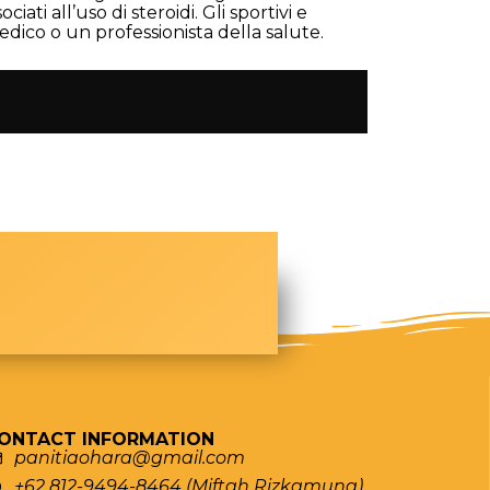
ati all’uso di steroidi. Gli sportivi e
ico o un professionista della salute.
ONTACT INFORMATION
panitiaohara@gmail.com
+62 812-9494-8464 (Miftah Rizkamuna)