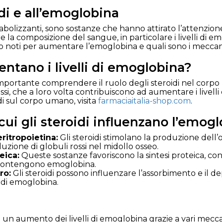
di e all’emoglobina
i anabolizzanti, sono sostanze che hanno attirato l’attenzi
re la composizione del sangue, in particolare i livelli di
no noti per aumentare l’emoglobina e quali sono i meccan
entano i livelli di emoglobina?
portante comprendere il ruolo degli steroidi nel corpo u
si, che a loro volta contribuiscono ad aumentare i livell
idi sul corpo umano, visita
farmaciaitalia-shop.com
.
ui gli steroidi influenzano l’emog
ritropoietina:
Gli steroidi stimolano la produzione dell’
zione di globuli rossi nel midollo osseo.
eica:
Queste sostanze favoriscono la sintesi proteica, co
he contengono emoglobina.
ro:
Gli steroidi possono influenzare l’assorbimento e il de
di emoglobina.
e a un aumento dei livelli di emoglobina grazie a vari mecca