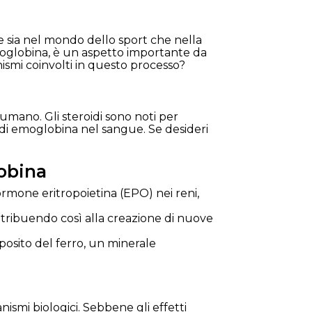
one sia nel mondo dello sport che nella
 emoglobina, è un aspetto importante da
ismi coinvolti in questo processo?
mano. Gli steroidi sono noti per
i di emoglobina nel sangue. Se desideri
lobina
ormone eritropoietina (EPO) nei reni,
ntribuendo così alla creazione di nuove
posito del ferro, un minerale
nismi biologici. Sebbene gli effetti