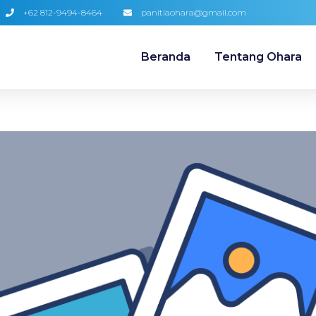
+62 812-9494-8464
panitiaohara@gmail.com
Beranda
Tentang Ohara