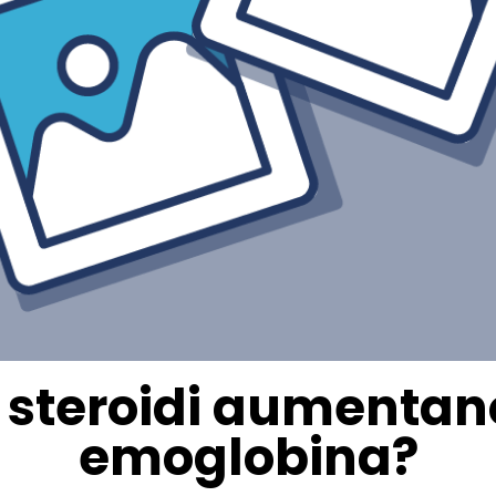
 steroidi aumentano i
emoglobina?