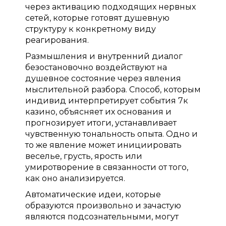
через активацию подходящих нервных
сетей, которые готовят душевную
структуру к конкретному виду
реагирования.
Размышления и внутренний диалог
безостановочно воздействуют на
душевное состояние через явления
мыслительной разбора. Способ, которым
индивид интерпретирует события 7к
казино, объясняет их основания и
прогнозирует итоги, устанавливает
чувственную тональность опыта. Одно и
то же явление может инициировать
веселье, грусть, ярость или
умиротворение в связанности от того,
как оно анализируется.
Автоматические идеи, которые
образуются произвольно и зачастую
являются подсознательными, могут