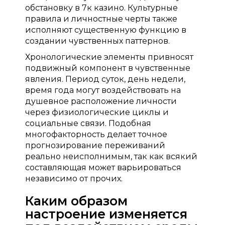
обстановку в 7к казино. Культурные
правила и личностные черты также
исполняют существенную функцию в
создании чувственных паттернов.
Хронологические элементы привносят
подвижный компонент в чувственные
явления. Период суток, день недели,
время года могут воздействовать на
душевное расположение личности
через физиологические циклы и
социальные связи. Подобная
многофакторность делает точное
прогнозирование переживаний
реально неисполнимым, так как всякий
составляющая может варьироваться
независимо от прочих.
Каким образом
настроение изменяется