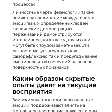
процессах.
Личностные черты физиологии также
влияют на соединение между телом и
эмоциями. У определенных людей
физические демонстрации
переживаний демонстрируются
интенсивнее, тогда как у других они
могут быть с трудом заметными. Эти
разности могут затруднять как
саморефлексию, так и предугадывание
эмоциональных состояний на основе
поверхностных признаков.
Каким образом скрытые
опыты давят на текущие
восприятия
Замаскированные или неосознанные
эмоции поддерживают влиять на
ментальное настроение, даже если они