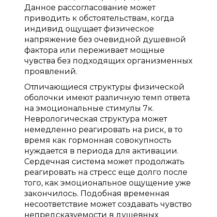
Данное рассогласование может
приводить к обстоятельствам, когда
индивид ощущает физическое
напряжение без очевидной душевной
фактора или переживает мощные
чувства без подходящих организменных
проявлений.
Отличающиеся структуры физической
оболочки имеют различную темп ответа
на эмоциональные стимулы 7к.
Неврологическая структура может
немедленно реагировать на риск, в то
время как гормонная совокупность
нуждается в периода для активации.
Сердечная система может продолжать
реагировать на стресс еще долго после
того, как эмоциональное ощущение уже
закончилось. Подобная временная
несоответствие может создавать чувство
непредсказуемости в душевных