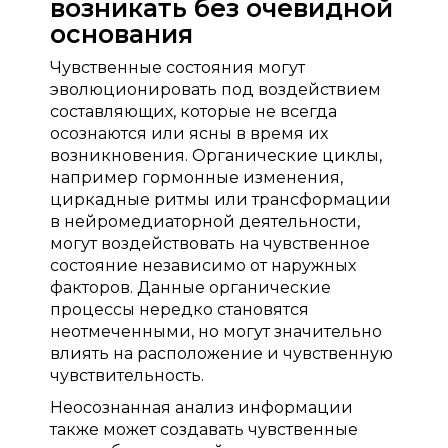
возникать без очевидной
основания
Чувственные состояния могут
эволюционировать под воздействием
составляющих, которые не всегда
осознаются или ясны в время их
возникновения. Органические циклы,
например гормонные изменения,
циркадные ритмы или трансформации
в нейромедиаторной деятельности,
могут воздействовать на чувственное
состояние независимо от наружных
факторов. Данные органические
процессы нередко становятся
неотмеченными, но могут значительно
влиять на расположение и чувственную
чувствительность.
Неосознанная анализ информации
также может создавать чувственные