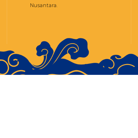
Nusantara.