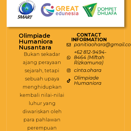
Olimpiade
CONTACT
INFORMATION
Humaniora
panitiaohara@gmail.c
Nusantara
+62 812-9494-
Bukan sekadar
8464 (Miftah
ajang perayaan
Rizkamuna)
cinta.ohara
sejarah, tetapi
Olimpiade
sebuah upaya
Humaniora
menghidupkan
kembali nilai-nilai
luhur yang
diwariskan oleh
para pahlawan
perempuan