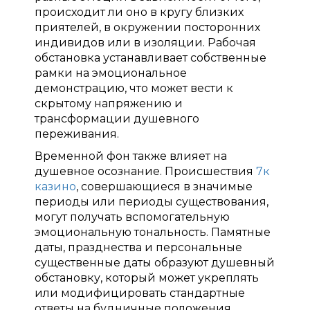
происходит ли оно в кругу близких
приятелей, в окружении посторонних
индивидов или в изоляции. Рабочая
обстановка устанавливает собственные
рамки на эмоциональное
демонстрацию, что может вести к
скрытому напряжению и
трансформации душевного
переживания.
Временной фон также влияет на
душевное осознание. Происшествия
7к
казино
, совершающиеся в значимые
периоды или периоды существования,
могут получать вспомогательную
эмоциональную тональность. Памятные
даты, празднества и персональные
существенные даты образуют душевный
обстановку, который может укреплять
или модифицировать стандартные
ответы на будничные положения.