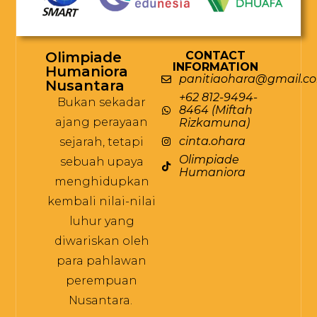
Olimpiade
CONTACT
INFORMATION
Humaniora
panitiaohara@gmail.c
Nusantara
+62 812-9494-
Bukan sekadar
8464 (Miftah
ajang perayaan
Rizkamuna)
cinta.ohara
sejarah, tetapi
Olimpiade
sebuah upaya
Humaniora
menghidupkan
kembali nilai-nilai
luhur yang
diwariskan oleh
para pahlawan
perempuan
Nusantara.