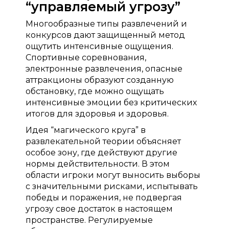
“управляемый угрозу”
Многообразные типы развлечений и
конкурсов дают защищенный метод
ощутить интенсивные ощущения.
Спортивные соревнования,
электронные развлечения, опасные
аттракционы образуют созданную
обстановку, где можно ощущать
интенсивные эмоции без критических
итогов для здоровья и здоровья.
Идея “магического круга” в
развлекательной теории объясняет
особое зону, где действуют другие
нормы действительности. В этом
области игроки могут выносить выборы
с значительными рисками, испытывать
победы и поражения, не подвергая
угрозу свое достаток в настоящем
пространстве. Регулируемые