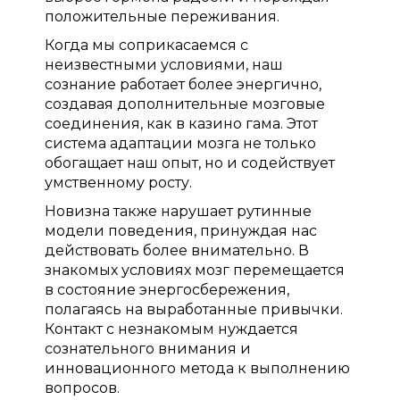
положительные переживания.
Когда мы соприкасаемся с
неизвестными условиями, наш
сознание работает более энергично,
создавая дополнительные мозговые
соединения, как в казино гама. Этот
система адаптации мозга не только
обогащает наш опыт, но и содействует
умственному росту.
Новизна также нарушает рутинные
модели поведения, принуждая нас
действовать более внимательно. В
знакомых условиях мозг перемещается
в состояние энергосбережения,
полагаясь на выработанные привычки.
Контакт с незнакомым нуждается
сознательного внимания и
инновационного метода к выполнению
вопросов.