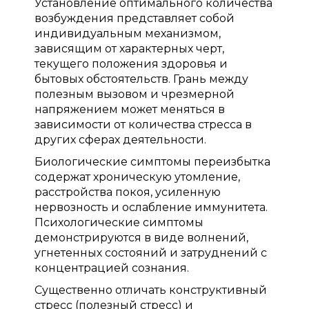
Установление оптимального количества
возбуждения представляет собой
индивидуальным механизмом,
зависящим от характерных черт,
текущего положения здоровья и
бытовых обстоятельств. Грань между
полезным вызовом и чрезмерной
напряжением может меняться в
зависимости от количества стресса в
других сферах деятельности.
Биологические симптомы переизбытка
содержат хроническую утомление,
расстройства покоя, усиленную
нервозность и ослабление иммунитета.
Психологические симптомы
демонстрируются в виде волнений,
угнетенных состояний и затруднений с
концентрацией сознания.
Существенно отличать конструктивный
стресс (полезный стресс) и