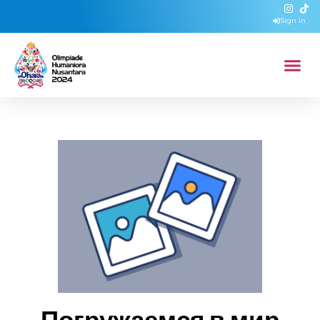
Sign in
Погружаемся в мир