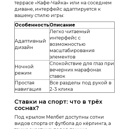
террасе «Кафе-Чайка» или на соседнем
диване, интерфейс адаптируется к
вашему стилю игры:
Особенность
Описание
Легко читаемый
интерфейс с
Адаптивный
возможностью
дизайн
масштабирования
элементов
Спокойствие для глаз при
Ночной
вечерних марафонах
режим
ставок
Простая
Все разделы под рукой в
навигация
2-3 клика
Ставки на спорт: что в трёх
соснах?
Под крылом Мелбет доступны сотни
видов спорта от футбола до кёрлинга, а