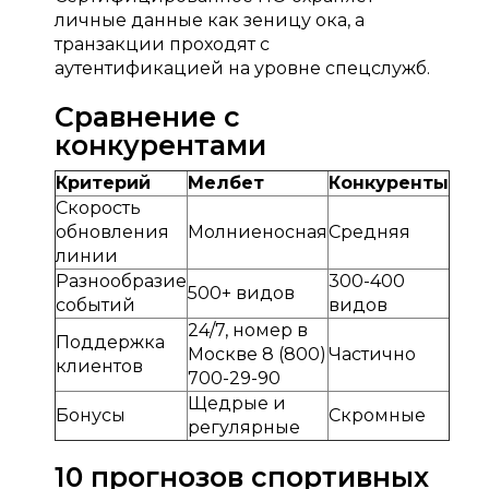
личные данные как зеницу ока, а
транзакции проходят с
аутентификацией на уровне спецслужб.
Сравнение с
конкурентами
Критерий
Мелбет
Конкуренты
Скорость
обновления
Молниеносная
Средняя
линии
Разнообразие
300-400
500+ видов
событий
видов
24/7, номер в
Поддержка
Москве 8 (800)
Частично
клиентов
700-29-90
Щедрые и
Бонусы
Скромные
регулярные
10 прогнозов спортивных