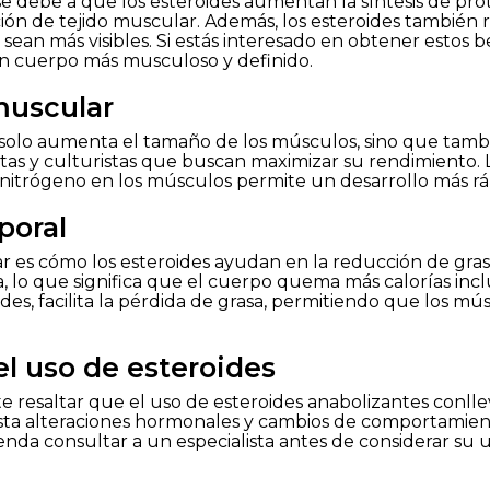
se debe a que los esteroides aumentan la síntesis de pro
n de tejido muscular. Además, los esteroides también r
ean más visibles. Si estás interesado en obtener estos 
un cuerpo más musculoso y definido.
muscular
 solo aumenta el tamaño de los músculos, sino que tambi
letas y culturistas que buscan maximizar su rendimiento
e nitrógeno en los músculos permite un desarrollo más ráp
poral
 es cómo los esteroides ayudan en la reducción de gras
 lo que significa que el cuerpo quema más calorías inclu
des, facilita la pérdida de grasa, permitiendo que los mú
l uso de esteroides
e resaltar que el uso de esteroides anabolizantes conlleva
ta alteraciones hormonales y cambios de comportamient
enda consultar a un especialista antes de considerar su u