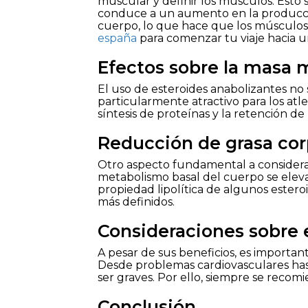
muscular y definir los músculos. Esto 
conduce a un aumento en la producció
cuerpo, lo que hace que los músculos s
españa
para comenzar tu viaje hacia 
Efectos sobre la masa 
El uso de esteroides anabolizantes no
particularmente atractivo para los at
síntesis de proteínas y la retención d
Reducción de grasa cor
Otro aspecto fundamental a considerar
metabolismo basal del cuerpo se eleva,
propiedad lipolítica de algunos esteroi
más definidos.
Consideraciones sobre e
A pesar de sus beneficios, es important
Desde problemas cardiovasculares has
ser graves. Por ello, siempre se recomi
Conclusión