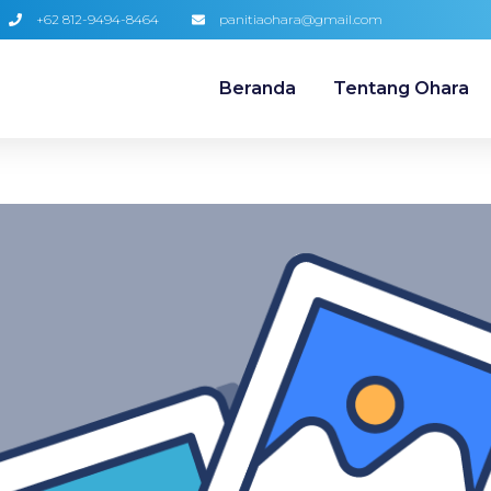
+62 812-9494-8464
panitiaohara@gmail.com
Beranda
Tentang Ohara