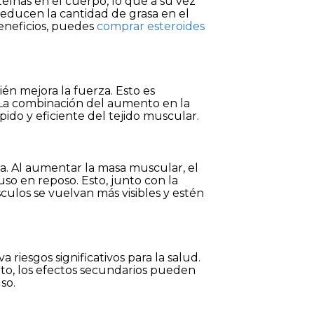
teínas en el cuerpo, lo que a su vez
educen la cantidad de grasa en el
beneficios, puedes
comprar esteroides
én mejora la fuerza. Esto es
. La combinación del aumento en la
ido y eficiente del tejido muscular.
a. Al aumentar la masa muscular, el
so en reposo. Esto, junto con la
sculos se vuelvan más visibles y estén
 riesgos significativos para la salud.
o, los efectos secundarios pueden
so.