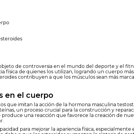
erpo
esteroides
objeto de controversia en el mundo del deporte y el fitn
ia física de quienes los utilizan, logrando un cuerpo má
steroides contribuyen a que los músculos sean más marca
s en el cuerpo
cos que imitan la acción de la hormona masculina testost
teínas, un proceso crucial para la construcción y repara
e produce una reacción que favorece la creación de nuev
r.
apacidad para mejorar la apariencia física, especialment