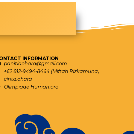
ONTACT INFORMATION
panitiaohara@gmail.com
+62 812-9494-8464 (Miftah Rizkamuna)
cinta.ohara
Olimpiade Humaniora