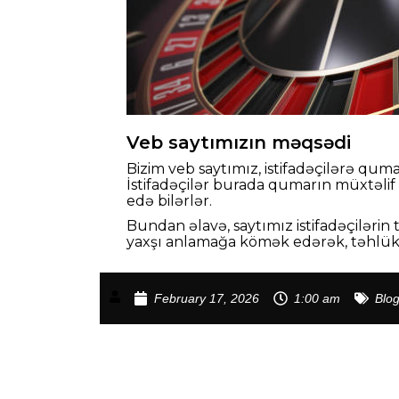
Veb saytımızın məqsədi
Bizim veb saytımız, istifadəçilərə qu
İstifadəçilər burada qumarın müxtəlif a
edə bilərlər.
Bundan əlavə, saytımız istifadəçiləri
yaxşı anlamağa kömək edərək, təhlükə
February 17, 2026
1:00 am
Blo