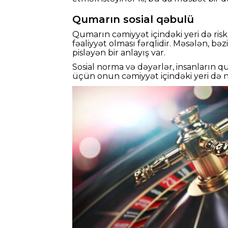
Qumarın sosial qəbulü
Qumarın cəmiyyət içindəki yeri də ris
fəaliyyət olması fərqlidir. Məsələn, b
pisləyən bir anlayış var.
Sosial norma və dəyərlər, insanların 
üçün onun cəmiyyət içindəki yeri də n