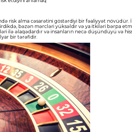
risk etdiyini anlamaq
 risk alma cəsarətini göstərdiyi bir fəaliyyət növüdür. İns
ikdə, bəzən mərcləri yüksəldir və ya itkiləri bərpa etm
ləri ilə əlaqədardır və insanların necə düşündüyü və hiss 
r bir tərəfidir.