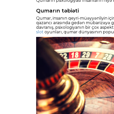
Qumarın psixologiyası İnsanların niyə 
Qumarın təbiəti
Qumar, insanın qeyri-müəyyənliyin içində
qazancı arasında gedən mübarizəyə gird
davranış, psixologiyanın bir çox aspekt
slot
oyunları, qumar dünyasının populya