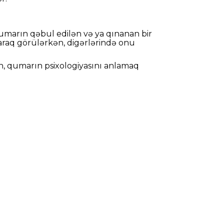
qumarın qəbul edilən və ya qınanan bir
olaraq görülərkən, digərlərində onu
n, qumarın psixologiyasını anlamaq