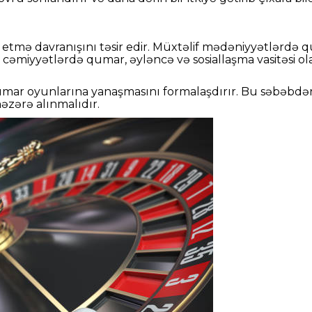
k etmə davranışını təsir edir. Müxtəlif mədəniyyətlərdə 
əzi cəmiyyətlərdə qumar, əyləncə və sosiallaşma vasitəsi 
qumar oyunlarına yanaşmasını formalaşdırır. Bu səbəbdə
əzərə alınmalıdır.