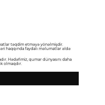
umatlar təqdim etməyə yönəlmişdir.
irləri haqqında faydalı məlumatlar əldə
madır. Hədəfimiz, qumar dünyasını daha
ək olmaqdır.