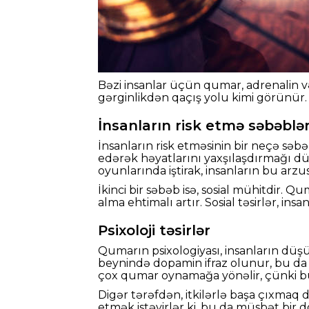
Bəzi insanlar üçün qumar, adrenalin v
gərginlikdən qaçış yolu kimi görünür. 
İnsanların risk etmə səbəblər
İnsanların risk etməsinin bir neçə sə
edərək həyatlarını yaxşılaşdırmağı düş
oyunlarında iştirak, insanların bu ar
İkinci bir səbəb isə, sosial mühitdir. Qum
alma ehtimalı artır. Sosial təsirlər, i
Psixoloji təsirlər
Qumarın psixologiyası, insanların düşü
beynində dopamin ifraz olunur, bu da d
çox qumar oynamağa yönəlir, çünki b
Digər tərəfdən, itkilərlə başa çıxmaq da
etmək istəyirlər ki, bu da müsbət bir dö