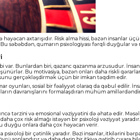
ə həyəcan axtarışıdır. Risk alma hissi, bəzən insanlar ü
Bu səbəbdən, qumarın psixologiyası fərqli duyğular və m
i
bəbi var. Bunlardan biri, qazanc qazanma arzusudur. İnsa
ünürlər. Bu motivasiya, bəzən onları daha riskli qərarlar
zusunu gerçəkləşdirmək üçün bir imkan təqdim edir.
ar oyunları, sosial bir fəaliyyət olaraq da qəbul edilir. İns
nsanların davranışlarını formalaşdıran mühüm amillərdəndir
ncə tərzini və emosional vəziyyətini də əhatə edir. Məsə
aha çox risk almağı istəyən bir psixoloji vəziyyət yaradı
u duyğu onlara daha çox həyəcan verir.
 psixoloji bir çətinlik yaradır. Bəzi insanlar, itkilərini b
vrü sonlandırır və daha dərin bir itkiyə gətirib çıxara bilə