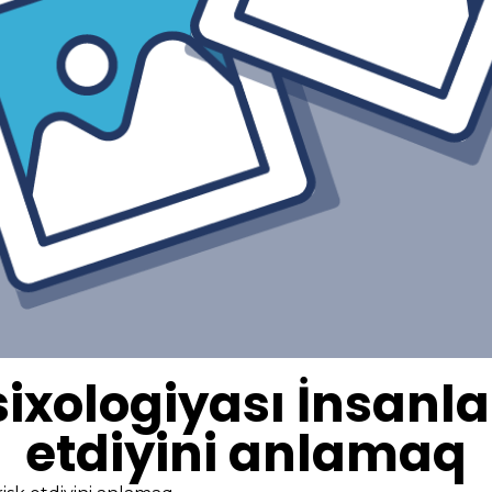
xologiyası İnsanlar
etdiyini anlamaq