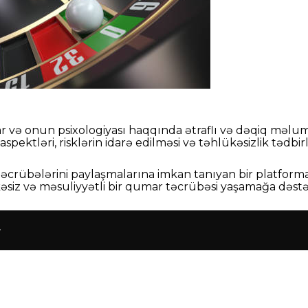
mar və onun psixologiyası haqqında ətraflı və dəqiq məl
spektləri, risklərin idarə edilməsi və təhlükəsizlik tədb
n təcrübələrini paylaşmalarına imkan tanıyan bir platfor
siz və məsuliyyətli bir qumar təcrübəsi yaşamağa dəst
g