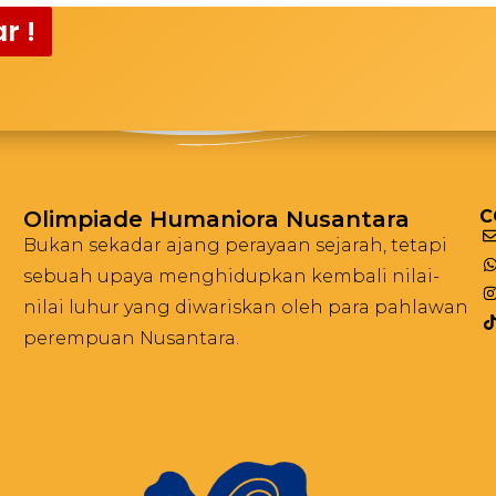
r !
Olimpiade Humaniora Nusantara
C
Bukan sekadar ajang perayaan sejarah, tetapi
sebuah upaya menghidupkan kembali nilai-
nilai luhur yang diwariskan oleh para pahlawan
perempuan Nusantara.