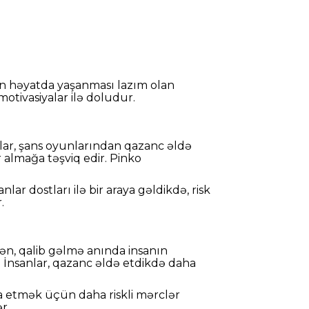
çün həyatda yaşanması lazım olan
otivasiyalar ilə doludur.
nlar, şans oyunlarından qazanc əldə
 almağa təşviq edir. Pinko
anlar dostları ilə bir araya gəldikdə, risk
.
lən, qalib gəlmə anında insanın
r. İnsanlar, qazanc əldə etdikdə daha
ərpa etmək üçün daha riskli mərclər
r.