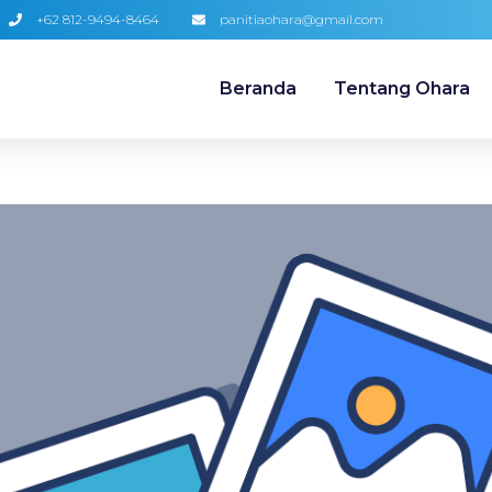
+62 812-9494-8464
panitiaohara@gmail.com
Beranda
Tentang Ohara