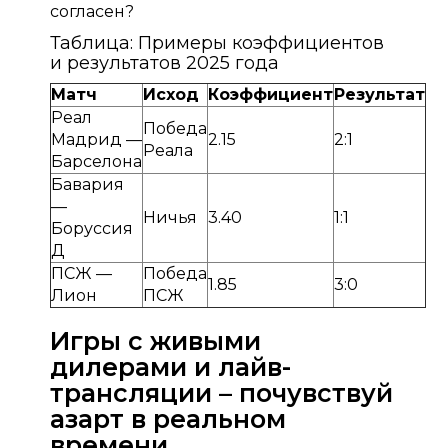
согласен?
Таблица: Примеры коэффициентов
и результатов 2025 года
Матч
Исход
Коэффициент
Результат
Реал
Победа
Мадрид —
2.15
2:1
Реала
Барселона
Бавария
—
Ничья
3.40
1:1
Боруссия
Д
ПСЖ —
Победа
1.85
3:0
Лион
ПСЖ
Игры с живыми
дилерами и лайв-
трансляции – почувствуй
азарт в реальном
времени