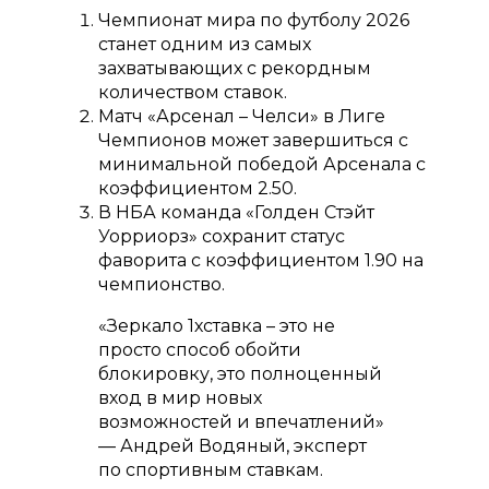
Чемпионат мира по футболу 2026
станет одним из самых
захватывающих с рекордным
количеством ставок.
Матч «Арсенал – Челси» в Лиге
Чемпионов может завершиться с
минимальной победой Арсенала с
коэффициентом 2.50.
В НБА команда «Голден Стэйт
Уорриорз» сохранит статус
фаворита с коэффициентом 1.90 на
чемпионство.
«Зеркало 1хставка – это не
просто способ обойти
блокировку, это полноценный
вход в мир новых
возможностей и впечатлений»
— Андрей Водяный, эксперт
по спортивным ставкам.