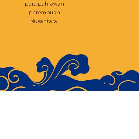
para pahlawan
perempuan
Nusantara.