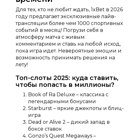
Для тех, кто не любит ждать, 1xBet в 2026
году предлагает эксклюзивные лайв-
трансляции более чем 1000 спортивных
событий в месяц! Погрузи себя в
атмосферу матча с живым
комментарием и ставь на любой исход,
пока игра идет. Невероятные эмоции и
возможность принимать решения на
лету!
Топ-слоты 2025: куда ставить,
чтобы попасть в миллионы?
Book of Ra Deluxe – классика с
легендарными бонусами
Starburst – яркие джекпоты и блиц-
игра
Dead or Alive 2 – дикий запад в
боксе ставок
Gonzo’s Quest Megaways –