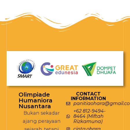
Olimpiade
CONTACT
INFORMATION
Humaniora
panitiaohara@gmail.c
Nusantara
+62 812-9494-
Bukan sekadar
8464 (Miftah
ajang perayaan
Rizkamuna)
cinta.ohara
sejarah, tetapi