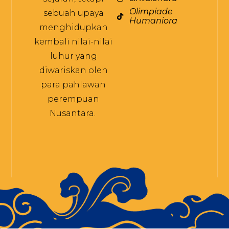
Olimpiade
sebuah upaya
Humaniora
menghidupkan
kembali nilai-nilai
luhur yang
diwariskan oleh
para pahlawan
perempuan
Nusantara.